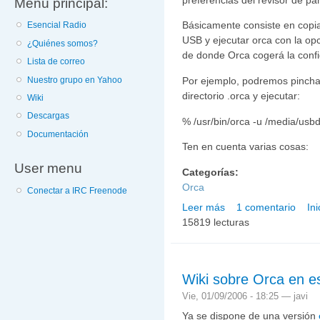
Menú principal:
Básicamente consiste en copia
Esencial Radio
USB y ejecutar orca con la opci
¿Quiénes somos?
de donde Orca cogerá la confi
Lista de correo
Nuestro grupo en Yahoo
Por ejemplo, podremos pinch
directorio .orca y ejecutar:
Wiki
Descargas
% /usr/bin/orca -u /media/usbd
Documentación
Ten en cuenta varias cosas:
User menu
Categorías:
Orca
Conectar a IRC Freenode
Leer más
1 comentario
In
sobre ¡ Llévate Orca en
15819 lecturas
Wiki sobre Orca en e
Vie, 01/09/2006 - 18:25 —
javi
Ya se dispone de una versión