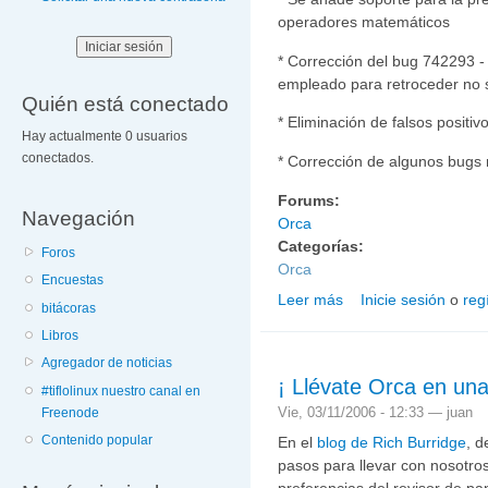
operadores matemáticos
* Corrección del bug 742293 - 
empleado para retroceder no s
Quién está conectado
* Eliminación de falsos positiv
Hay actualmente 0 usuarios
conectados.
* Corrección de algunos bugs r
Forums:
Navegación
Orca
Categorías:
Foros
Orca
Encuestas
Leer más
Inicie sesión
o
reg
sobre Novedades de Orc
bitácoras
Libros
Agregador de noticias
¡ Llévate Orca en un
#tiflolinux nuestro canal en
Vie, 03/11/2006 - 12:33 —
juan
Freenode
Contenido popular
En el
blog de Rich Burridge
, d
pasos para llevar con nosotr
preferencias del revisor de pan