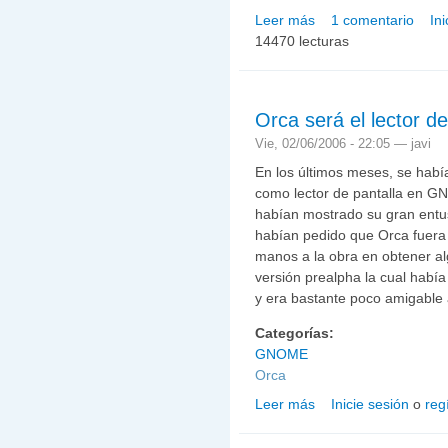
Leer más
1 comentario
In
sobre Orca en la que se
14470 lecturas
Orca será el lector 
Vie, 02/06/2006 - 22:05 —
javi
En los últimos meses, se había
como lector de pantalla en G
habían mostrado su gran entus
habían pedido que Orca fuera 
manos a la obra en obtener al
versión prealpha la cual habí
y era bastante poco amigable a
Categorías:
GNOME
Orca
Leer más
Inicie sesión
o
reg
sobre Orca será el lect