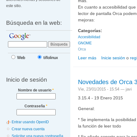
más.
este sitio.
En cuanto a accesibilidad que
lector de pantalla Orca podem
mejoras:
Búsqueda en la web:
Categorías:
Accesibilidad
GNOME
Orca
Leer más
Inicie sesión
o
reg
Web
tiflolinux
sobre Accesibilidad en
Inicio de sesión
Novedades de Orca 3
Vie, 23/01/2015 - 15:54 —
javi
Nombre de usuario
*
3.15.4 - 19 Enero 2015
Contraseña
*
General:
* Se implementa la posibilidad
Entrar usando OpenID
la función de leer todo
Crear nueva cuenta
Solicitar una nueva contraseña
* Se añade soporte para la pr