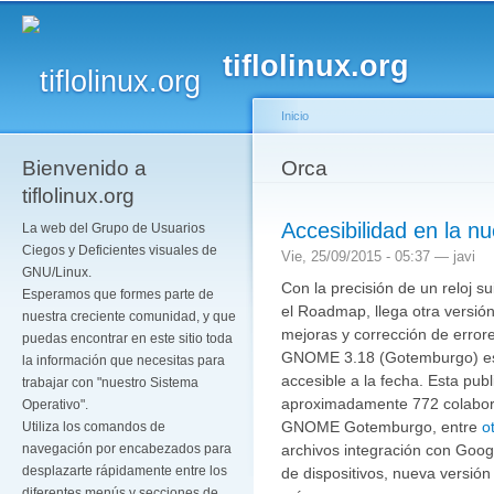
Pa
co
tiflolinux.org
pr
Inicio
Bienvenido a
Se encuentra usted a
Orca
tiflolinux.org
Accesibilidad en la 
La web del Grupo de Usuarios
Ciegos y Deficientes visuales de
Vie, 25/09/2015 - 05:37 —
javi
GNU/Linux.
Con la precisión de un reloj 
Esperamos que formes parte de
el Roadmap, llega otra versió
nuestra creciente comunidad, y que
mejoras y corrección de error
puedas encontrar en este sitio toda
GNOME 3.18 (Gotemburgo) es
la información que necesitas para
accesible a la fecha. Esta pub
trabajar con "nuestro Sistema
aproximadamente 772 colabor
Operativo".
GNOME Gotemburgo, entre
o
Utiliza los comandos de
archivos integración con Googl
navegación por encabezados para
desplazarte rápidamente entre los
de dispositivos, nueva versión
diferentes menús y secciones de