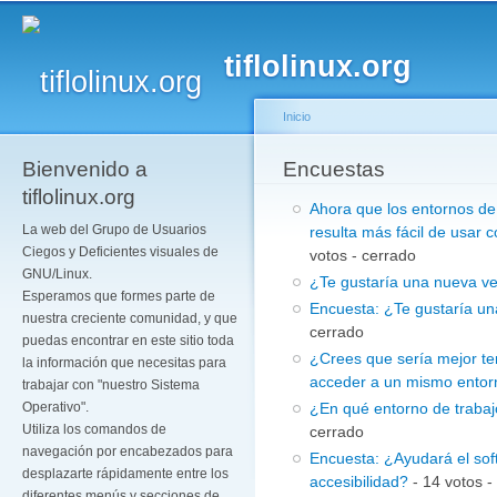
Pa
co
tiflolinux.org
pr
Inicio
Bienvenido a
Se encuentra usted a
Encuestas
tiflolinux.org
Ahora que los entornos de 
La web del Grupo de Usuarios
resulta más fácil de usar 
Ciegos y Deficientes visuales de
votos - cerrado
GNU/Linux.
¿Te gustaría una nueva ve
Esperamos que formes parte de
Encuesta: ¿Te gustaría un
nuestra creciente comunidad, y que
cerrado
puedas encontrar en este sitio toda
¿Crees que sería mejor ten
la información que necesitas para
acceder a un mismo ento
trabajar con "nuestro Sistema
¿En qué entorno de trabajo
Operativo".
Utiliza los comandos de
cerrado
navegación por encabezados para
Encuesta: ¿Ayudará el sof
desplazarte rápidamente entre los
accesibilidad?
- 14 votos -
diferentes menús y secciones de