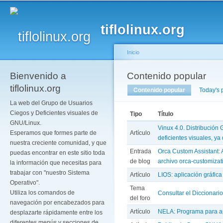
Pa
co
tiflolinux.org
pr
Inicio
Bienvenido a
Se encuentra usted a
Contenido popular
Solapas principales
tiflolinux.org
Contenido popular
(solapa activ
Today's 
La web del Grupo de Usuarios
Ciegos y Deficientes visuales de
Tipo
Título
GNU/Linux.
Vinux 4.0. Distribución
Artículo
Esperamos que formes parte de
deficientes visuales, ya
nuestra creciente comunidad, y que
Entrada
Orca Custom Assistant: A
puedas encontrar en este sitio toda
de blog
archivo orca-customizat
la información que necesitas para
trabajar con "nuestro Sistema
Artículo
LIOS: aplicación gráfi
Operativo".
Tema
Utiliza los comandos de
Consultar el Diccionari
del foro
navegación por encabezados para
Artículo
NELA: Programa para apr
desplazarte rápidamente entre los
diferentes menús y secciones de