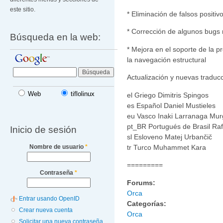
este sitio.
* Eliminación de falsos positiv
* Corrección de algunos bugs r
Búsqueda en la web:
* Mejora en el soporte de la 
la navegación estructural
Actualización y nuevas tradu
Web
tiflolinux
el Griego Dimitris Spingos
es Español Daniel Mustieles
eu Vasco Inaki Larranaga Murg
pt_BR Portugués de Brasil Raf
Inicio de sesión
sl Esloveno Matej Urbančič
Nombre de usuario
*
tr Turco Muhammet Kara
=========
Contraseña
*
Forums:
Orca
Entrar usando OpenID
Categorías:
Crear nueva cuenta
Orca
Solicitar una nueva contraseña