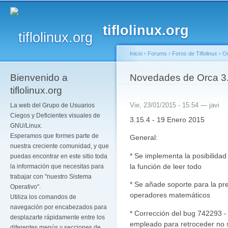
Pa
co
tiflolinux.org
pr
Inicio
›
Forums
›
Foros de Tiflolinux
›
O
Bienvenido a
Se encuentra usted a
Novedades de Orca 3
tiflolinux.org
Vie, 23/01/2015 - 15:54 —
javi
La web del Grupo de Usuarios
Ciegos y Deficientes visuales de
3.15.4 - 19 Enero 2015
GNU/Linux.
Esperamos que formes parte de
General:
nuestra creciente comunidad, y que
* Se implementa la posibilidad
puedas encontrar en este sitio toda
la función de leer todo
la información que necesitas para
trabajar con "nuestro Sistema
* Se añade soporte para la pr
Operativo".
operadores matemáticos
Utiliza los comandos de
navegación por encabezados para
* Corrección del bug 742293 - 
desplazarte rápidamente entre los
empleado para retroceder no s
diferentes menús y secciones de