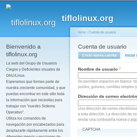
Pa
co
tiflolinux.org
pr
Inicio
›
Cuenta de usuario
Bienvenido a
Se encuentra usted a
Cuenta de usuario
Solapas principales
tiflolinux.org
Crear nueva cuenta
(solapa act
Iniciar
La web del Grupo de Usuarios
Nombre de usuario
*
Ciegos y Deficientes visuales de
GNU/Linux.
Se permiten espacios en blanco. N
Esperamos que formes parte de
puntos, guiones, comillas simples (
nuestra creciente comunidad, y que
puedas encontrar en este sitio toda
Dirección de correo electró
la información que necesitas para
trabajar con "nuestro Sistema
Una dirección de correo electrónico
Operativo".
a esta dirección. La dirección de c
Utiliza los comandos de
enviar una contraseña nueva o algu
navegación por encabezados para
CAPTCHA
desplazarte rápidamente entre los
diferentes menús y secciones de