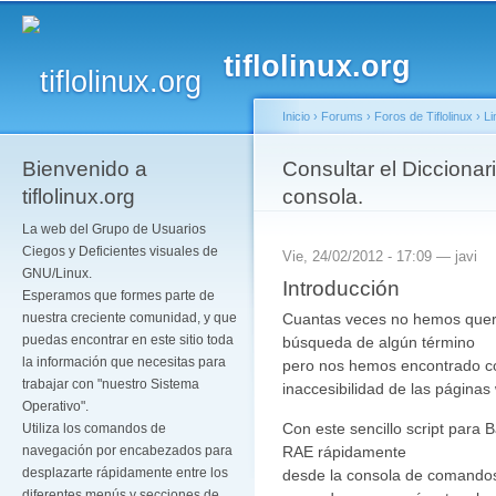
Pa
co
tiflolinux.org
pr
Inicio
›
Forums
›
Foros de Tiflolinux
›
Li
Bienvenido a
Se encuentra usted a
Consultar el Diccionar
tiflolinux.org
consola.
La web del Grupo de Usuarios
Ciegos y Deficientes visuales de
Vie, 24/02/2012 - 17:09 —
javi
GNU/Linux.
Introducción
Esperamos que formes parte de
Cuantas veces no hemos querid
nuestra creciente comunidad, y que
puedas encontrar en este sitio toda
búsqueda de algún término
la información que necesitas para
pero nos hemos encontrado con
trabajar con "nuestro Sistema
inaccesibilidad de las páginas
Operativo".
Con este sencillo script para 
Utiliza los comandos de
RAE rápidamente
navegación por encabezados para
desplazarte rápidamente entre los
desde la consola de comandos,
diferentes menús y secciones de