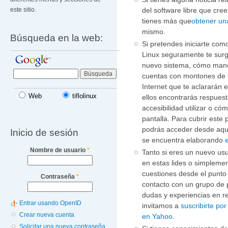
del software libre que cre
este sitio.
tienes más que
obtener un
mismo.
Búsqueda en la web:
Si pretendes iniciarte co
Linux seguramente te surg
nuevo sistema, cómo manej
cuentas con montones de b
Internet que te aclararán 
Web
tiflolinux
ellos encontrarás respues
accesibilidad utilizar o có
pantalla. Para cubrir este
podrás acceder desde aquí 
Inicio de sesión
se encuentra elaborando
Nombre de usuario
*
Tanto si eres un nuevo usu
en estas lides o simplemen
cuestiones desde el punto 
Contraseña
*
contacto con un grupo de 
dudas y experiencias en r
Entrar usando OpenID
invitamos a
suscribirte por
Crear nueva cuenta
en Yahoo
.
Solicitar una nueva contraseña