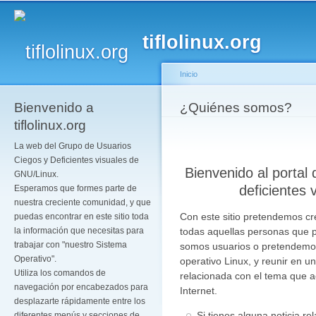
Pa
co
tiflolinux.org
pr
Inicio
Bienvenido a
Se encuentra usted a
¿Quiénes somos?
tiflolinux.org
La web del Grupo de Usuarios
Ciegos y Deficientes visuales de
Bienvenido al portal
GNU/Linux.
deficientes
Esperamos que formes parte de
nuestra creciente comunidad, y que
Con este sitio pretendemos cr
puedas encontrar en este sitio toda
todas aquellas personas que 
la información que necesitas para
trabajar con "nuestro Sistema
somos usuarios o pretendemos 
Operativo".
operativo Linux, y reunir en u
Utiliza los comandos de
relacionada con el tema que 
navegación por encabezados para
Internet.
desplazarte rápidamente entre los
Si tienes alguna noticia re
diferentes menús y secciones de