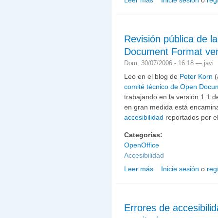
Leer más
Inicie sesión
o
reg
sobre Accerciser: Herram
Revisión pública de l
Document Format ver
Dom, 30/07/2006 - 16:18 —
javi
Leo en el blog de
Peter Korn
(
comité técnico de Open Docu
trabajando en la versión 1.1 
en gran medida está encamina
accesibilidad
reportados por e
Categorías:
OpenOffice
Accesibilidad
Leer más
Inicie sesión
o
reg
sobre Revisión pública 
1.1
Errores de accesibili