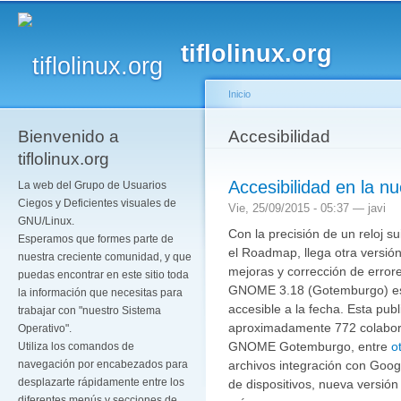
Pa
co
tiflolinux.org
pr
Inicio
Bienvenido a
Se encuentra usted a
Accesibilidad
tiflolinux.org
Accesibilidad en la 
La web del Grupo de Usuarios
Ciegos y Deficientes visuales de
Vie, 25/09/2015 - 05:37 —
javi
GNU/Linux.
Con la precisión de un reloj 
Esperamos que formes parte de
el Roadmap, llega otra versió
nuestra creciente comunidad, y que
mejoras y corrección de error
puedas encontrar en este sitio toda
GNOME 3.18 (Gotemburgo) es
la información que necesitas para
accesible a la fecha. Esta pub
trabajar con "nuestro Sistema
aproximadamente 772 colabor
Operativo".
GNOME Gotemburgo, entre
o
Utiliza los comandos de
archivos integración con Googl
navegación por encabezados para
desplazarte rápidamente entre los
de dispositivos, nueva versión
diferentes menús y secciones de