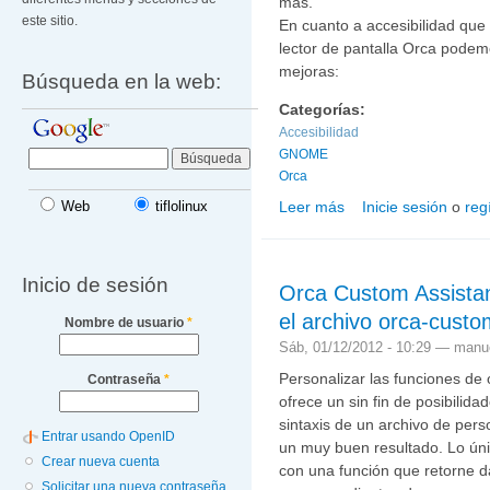
más.
este sitio.
En cuanto a accesibilidad que
lector de pantalla Orca podem
mejoras:
Búsqueda en la web:
Categorías:
Accesibilidad
GNOME
Orca
Leer más
Inicie sesión
o
reg
Web
tiflolinux
sobre Accesibilidad en
Inicio de sesión
Orca Custom Assistant
el archivo orca-custo
Nombre de usuario
*
Sáb, 01/12/2012 - 10:29 —
manue
Personalizar las funciones de 
Contraseña
*
ofrece un sin fin de posibilida
sintaxis de un archivo de pers
Entrar usando OpenID
un muy buen resultado. Lo úni
Crear nueva cuenta
con una función que retorne da
Solicitar una nueva contraseña