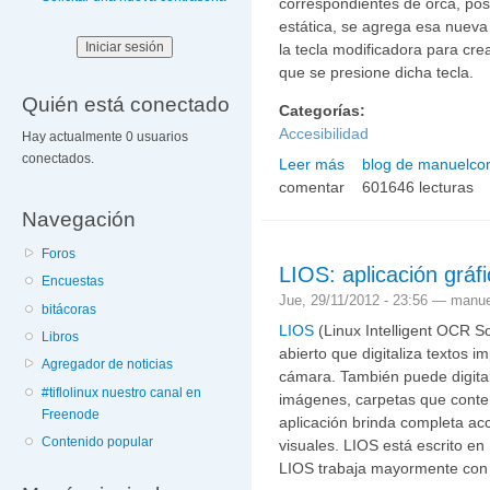
correspondientes de orca, pos
estática, se agrega esa nueva
la tecla modificadora para cre
que se presione dicha tecla.
Quién está conectado
Categorías:
Accesibilidad
Hay actualmente 0 usuarios
conectados.
Leer más
blog de manuelcor
sobre Orca Custom Assist
comentar
customizations.py
601646 lecturas
Navegación
Foros
LIOS: aplicación grá
Encuestas
Jue, 29/11/2012 - 23:56 —
manue
bitácoras
LIOS
(Linux Intelligent OCR So
Libros
abierto que digitaliza textos 
Agregador de noticias
cámara. También puede digit
#tiflolinux nuestro canal en
imágenes, carpetas que conte
Freenode
aplicación brinda completa ac
Contenido popular
visuales. LIOS está escrito en
LIOS trabaja mayormente con 