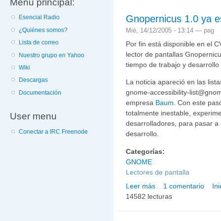
Menú principal:
Gnopernicus 1.0 ya e
Esencial Radio
Mié, 14/12/2005 - 13:14 —
pag
¿Quiénes somos?
Lista de correo
Por fin está disponible en el 
lector de pantallas Gnopernicu
Nuestro grupo en Yahoo
tiempo de trabajo y desarrollo 
Wiki
Descargas
La noticia apareció en las lis
gnome-accessibility-list@gnom
Documentación
empresa
Baum
. Con este pas
totalmente inestable, experim
User menu
desarrolladores, para pasar a
Conectar a IRC Freenode
desarrollo.
Categorías:
GNOME
Lectores de pantalla
Leer más
1 comentario
In
sobre Gnopernicus 1.0 y
14582 lecturas