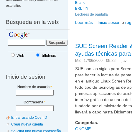
Braille
este sitio.
BRLTTY
Lectores de pantalla
Búsqueda en la web:
Leer más
Inicie sesión
o
reg
sobre Se publica la ver
SUE Screen Reader & 
ayudas técnicas para
Web
tiflolinux
Mié, 17/06/2009 - 08:23 —
javi
SUE son las siglas para Scree
para hacer la lectura de pant
Inicio de sesión
en el antiguo Linux Screen Re
Nombre de usuario
*
todo tipo de tecnologías de 
primeras aplicaciones de asist
interfaz gráfico de usuario de
Contraseña
*
fundado por el ministerio de t
llevará a cabo hasta Diciembr
Entrar usando OpenID
Categorías:
Crear nueva cuenta
GNOME
Solicitar una nueva contraseña