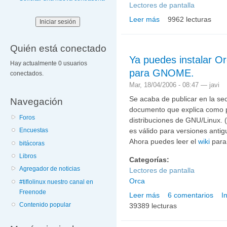
Lectores de pantalla
Leer más
9962 lecturas
sobre SUE Screen Reade
GNU/Linux.
Quién está conectado
Ya puedes instalar Or
Hay actualmente 0 usuarios
para GNOME.
conectados.
Mar, 18/04/2006 - 08:47 —
javi
Se acaba de publicar en la se
Navegación
documento que explica como 
Foros
distribuciones de GNU/Linux. 
es válido para versiones antig
Encuestas
Ahora puedes leer el
wiki
para
bitácoras
Libros
Categorías:
Agregador de noticias
Lectores de pantalla
Orca
#tiflolinux nuestro canal en
Freenode
Leer más
6 comentarios
I
sobre Ya puedes instala
Contenido popular
39389 lecturas