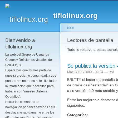
Pa
co
tiflolinux.org
pr
Inicio
Bienvenido a
Se encuentra usted a
Lectores de pantalla
tiflolinux.org
Todo lo relativo a estas tecno
La web del Grupo de Usuarios
Ciegos y Deficientes visuales de
Se publica la versió
GNU/Linux.
Esperamos que formes parte de
Mar, 30/06/2009 - 09:04 —
javi
nuestra creciente comunidad, y que
BRLTTY el lector de pantalla b
puedas encontrar en este sitio toda
de braille casi "estándar" en 
la información que necesitas para
a su versión 4.0 más estable y
trabajar con "nuestro Sistema
Operativo".
Entre las mejoras a destacar 
Utiliza los comandos de
siguientes:
navegación por encabezados para
desplazarte rápidamente entre los
Categorías:
diferentes menús y secciones de