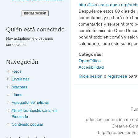
http://lists.oasis-open.org/arc
Después de estos 60 días de r
comentarios y se hará otro bo
comentarios y se abrirá otro p
Quién está conectado
comité técnico de Open Docum
pondrá todo en común y saldrá
Hay actualmente 0 usuarios
calendario, todo ésto se esper
conectados.
Categorías:
Navegación
OpenOffice
Accesibilidad
Foros
Inicie sesión
o
regístrese
para
Encuestas
bitácoras
Libros
Agregador de noticias
Fun
#tiflolinux nuestro canal en
Freenode
Todos los contenidos de est
Contenido popular
Creative Com
http://creativecommo