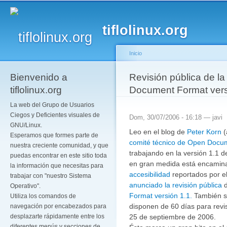
Pa
co
tiflolinux.org
pr
Inicio
Bienvenido a
Se encuentra usted a
Revisión pública de l
tiflolinux.org
Document Format vers
La web del Grupo de Usuarios
Ciegos y Deficientes visuales de
Dom, 30/07/2006 - 16:18 —
javi
GNU/Linux.
Leo en el blog de
Peter Korn
(
Esperamos que formes parte de
comité técnico de Open Docu
nuestra creciente comunidad, y que
trabajando en la versión 1.1 
puedas encontrar en este sitio toda
en gran medida está encamina
la información que necesitas para
accesibilidad
reportados por e
trabajar con "nuestro Sistema
anunciado la revisión pública
d
Operativo".
Format versión 1.1.
También 
Utiliza los comandos de
disponen de 60 días para revisa
navegación por encabezados para
25 de septiembre de 2006.
desplazarte rápidamente entre los
diferentes menús y secciones de