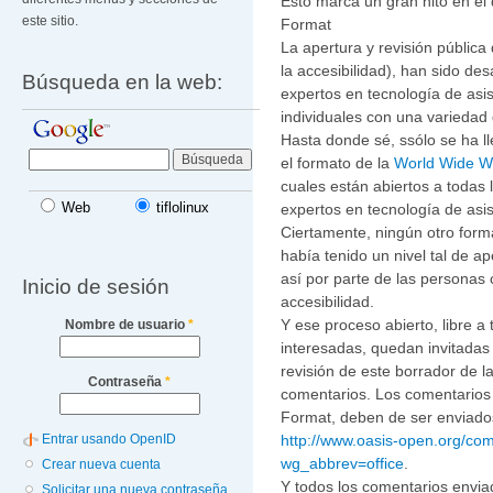
Ésto marca un gran hito en el
este sitio.
Format
La apertura y revisión pública
la accesibilidad), han sido de
Búsqueda en la web:
expertos en tecnología de asi
individuales con una variedad
Hasta donde sé, ssólo se ha l
el formato de la
World Wide 
cuales están abiertos a todas 
Web
tiflolinux
expertos en tecnología de asis
Ciertamente, ningún otro form
había tenido un nivel tal de a
así por parte de las personas
Inicio de sesión
accesibilidad.
Y ese proceso abierto, libre a
Nombre de usuario
*
interesadas, quedan invitadas
revisión de este borrador de l
Contraseña
*
comentarios. Los comentarios
Format, deben de ser enviado
http://www.oasis-open.org/co
Entrar usando OpenID
wg_abbrev=office
.
Crear nueva cuenta
Y todos los comentarios envi
Solicitar una nueva contraseña