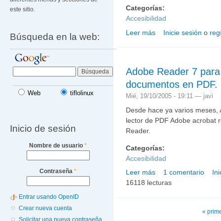
Categorías:
este sitio.
Accesibilidad
Leer más
Inicie sesión
o
reg
sobre Accesibilidad a G
Búsqueda en la web:
Adobe Reader 7 para 
documentos en PDF.
Web
tiflolinux
Mié, 19/10/2005 - 19:11 —
javi
Desde hace ya varios meses,
lector de PDF Adobe acrobat 
Inicio de sesión
Reader.
Nombre de usuario
*
Categorías:
Accesibilidad
Contraseña
*
Leer más
1 comentario
In
sobre Adobe Reader 7 p
16118 lecturas
Entrar usando OpenID
Crear nueva cuenta
Páginas
« prim
Solicitar una nueva contraseña