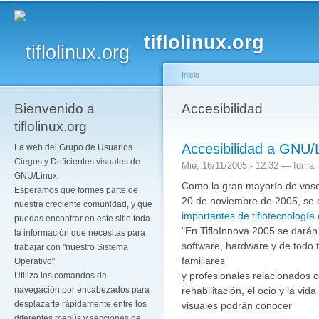
Pa
co
tiflolinux.org
pr
Inicio
Bienvenido a
Se encuentra usted a
Accesibilidad
tiflolinux.org
Accesibilidad a GNU/L
La web del Grupo de Usuarios
Ciegos y Deficientes visuales de
Mié, 16/11/2005 - 12:32 —
fdma
GNU/Linux.
Como la gran mayoría de vosot
Esperamos que formes parte de
20 de noviembre de 2005, se 
nuestra creciente comunidad, y que
importantes de tiflotecnología
puedas encontrar en este sitio toda
"En TifloInnova 2005 se darán 
la información que necesitas para
software, hardware y de todo 
trabajar con "nuestro Sistema
familiares
Operativo".
y profesionales relacionados c
Utiliza los comandos de
rehabilitación, el ocio y la vid
navegación por encabezados para
desplazarte rápidamente entre los
visuales podrán conocer
diferentes menús y secciones de