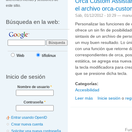
Orca Custom Assistant
este sitio.
el archivo orca-custo
Sáb, 01/12/2012 - 10:29 —
manue
Búsqueda en la web:
Personalizar las funciones de 
ofrece un sin fin de posibilida
sintaxis de un archivo de pers
un muy buen resultado. Lo úni
con una función que retorne da
correspondientes de orca, pos
Web
tiflolinux
estática, se agrega esa nueva
la tecla modificadora para cre
que se presione dicha tecla.
Inicio de sesión
Categorías:
Nombre de usuario
*
Accesibilidad
Leer más
Inicie sesión
o
reg
sobre Orca Custom Assist
Contraseña
*
customizations.py
Entrar usando OpenID
Crear nueva cuenta
Fun
Solicitar una nueva contraseña