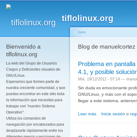
Pa
co
tiflolinux.org
pr
Inicio
Bienvenido a
Se encuentra usted a
Blog de manuelcortez
tiflolinux.org
Problema en pantalla 
La web del Grupo de Usuarios
Ciegos y Deficientes visuales de
4.1, y posible solució
GNU/Linux.
Mié, 19/12/2012 - 07:14 —
manue
Esperamos que formes parte de
Sin duda es emocionante prob
nuestra creciente comunidad, y que
GNU/Linux, y más con el sopo
puedas encontrar en este sitio toda
la información que necesitas para
llegar a este sistema, anterio
trabajar con "nuestro Sistema
Operativo".
Leer más
Inicie sesión
o
reg
sobre Problema en pantal
Utiliza los comandos de
solución.
navegación por encabezados para
desplazarte rápidamente entre los
diferentes menús y secciones de