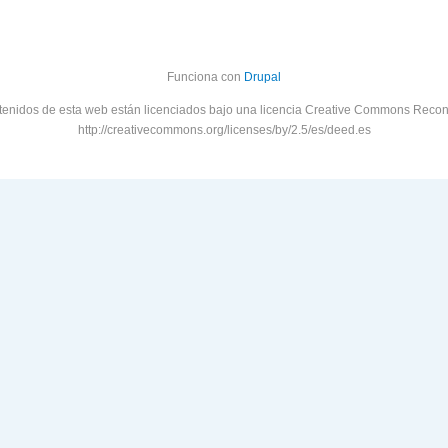
Funciona con
Drupal
tenidos de esta web están licenciados bajo una licencia Creative Commons Recon
http://creativecommons.org/licenses/by/2.5/es/deed.es