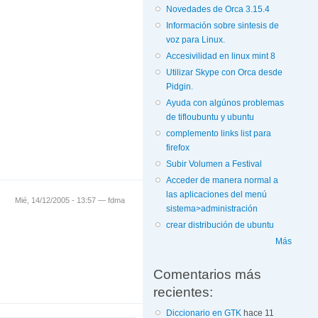
Novedades de Orca 3.15.4
Información sobre sintesis de
voz para Linux.
Accesivilidad en linux mint 8
Utilizar Skype con Orca desde
Pidgin.
Ayuda con algúnos problemas
de tifloubuntu y ubuntu
complemento links list para
firefox
Subir Volumen a Festival
Acceder de manera normal a
las aplicaciones del menú
Mié, 14/12/2005 - 13:57 —
fdma
sistema>administración
crear distribución de ubuntu
Más
Comentarios más
recientes:
Diccionario en GTK
hace 11