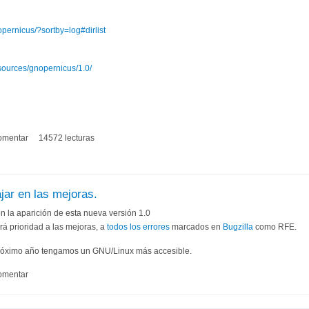
pernicus/?sortby=log#dirlist
sources/gnopernicus/1.0/
omentar
14572 lecturas
jar en las mejoras.
n la aparición de esta nueva versión 1.0
rá prioridad a las mejoras, a
todos los errores
marcados en
Bugzilla
como RFE.
 próximo año tengamos un GNU/Linux más accesible.
omentar