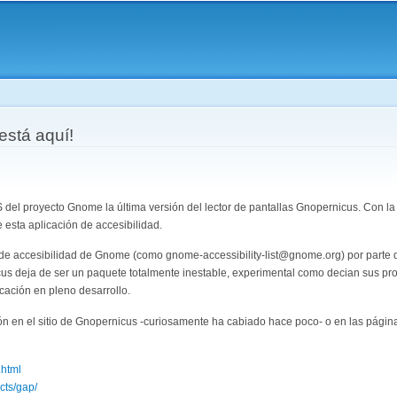
Pasar al
contenido
principal
aquí
está aquí!
S del proyecto Gnome la última versión del lector de pantallas Gnopernicus. Con la
e esta aplicación de accesibilidad.
as de accesibilidad de Gnome (como gnome-accessibility-list@gnome.org) por part
us deja de ser un paquete totalmente inestable, experimental como decian sus pro
cación en pleno desarrollo.
n en el sitio de Gnopernicus -curiosamente ha cabiado hace poco- o en las página
.html
cts/gap/