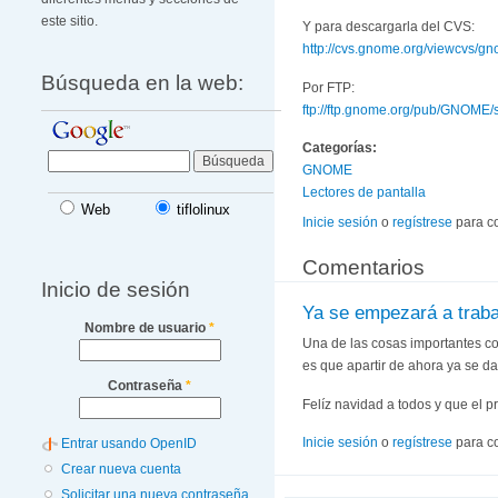
este sitio.
Y para descargarla del CVS:
http://cvs.gnome.org/viewcvs/gno
Búsqueda en la web:
Por FTP:
ftp://ftp.gnome.org/pub/GNOME/
Categorías:
GNOME
Lectores de pantalla
Web
tiflolinux
Inicie sesión
o
regístrese
para c
Comentarios
Inicio de sesión
Ya se empezará a traba
Nombre de usuario
*
Una de las cosas importantes co
es que apartir de ahora ya se da
Contraseña
*
Felíz navidad a todos y que el
Inicie sesión
o
regístrese
para c
Entrar usando OpenID
Crear nueva cuenta
Solicitar una nueva contraseña