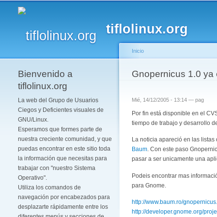
tiflolinux.org
Inicio
Bienvenido a
Se encuentra usted 
Gnopernicus 1.0 ya 
tiflolinux.org
La web del Grupo de Usuarios
Mié, 14/12/2005 - 13:14 —
pag
Ciegos y Deficientes visuales de
Por fin está disponible en el CV
GNU/Linux.
tiempo de trabajo y desarrollo d
Esperamos que formes parte de
nuestra creciente comunidad, y que
La noticia apareció en las list
puedas encontrar en este sitio toda
Baum
. Con este paso Gnopernic
la información que necesitas para
pasar a ser unicamente una apli
trabajar con "nuestro Sistema
Podeis encontrar mas informació
Operativo".
para Gnome.
Utiliza los comandos de
navegación por encabezados para
http://www.baum.ro/gnopernicus
desplazarte rápidamente entre los
http://developer.gnome.org/proje
diferentes menús y secciones de