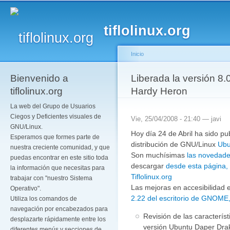
Pa
co
tiflolinux.org
pr
Inicio
Bienvenido a
Se encuentra usted a
Liberada la versión 8
tiflolinux.org
Hardy Heron
La web del Grupo de Usuarios
Ciegos y Deficientes visuales de
Vie, 25/04/2008 - 21:40 —
javi
GNU/Linux.
Hoy día 24 de Abril ha sido pu
Esperamos que formes parte de
distribución de GNU/Linux
Ubu
nuestra creciente comunidad, y que
Son muchísimas
las novedade
puedas encontrar en este sitio toda
descargar
desde esta página,
la información que necesitas para
Tiflolinux.org
trabajar con "nuestro Sistema
Las mejoras en accesibilidad 
Operativo".
2.22 del escritorio de GNOME
Utiliza los comandos de
navegación por encabezados para
Revisión de las característ
desplazarte rápidamente entre los
versión Ubuntu Daper Dra
diferentes menús y secciones de