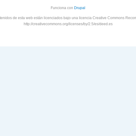
Funciona con
Drupal
tenidos de esta web están licenciados bajo una licencia Creative Commons Recon
http://creativecommons.org/licenses/by/2.5/es/deed.es