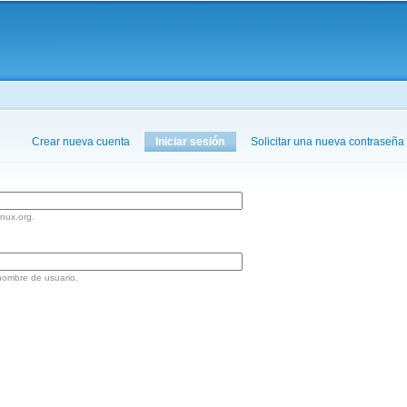
Pasar al
contenido
principal
aquí
Crear nueva cuenta
Iniciar sesión
(solapa activa)
Solicitar una nueva contraseña
inux.org.
nombre de usuario.