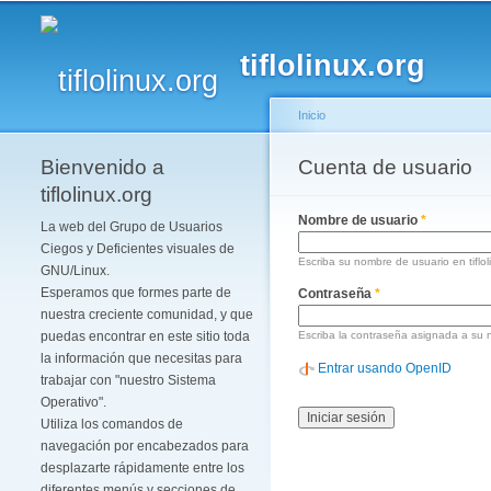
tiflolinux.org
Inicio
Bienvenido a
Se encuentra usted 
Cuenta de usuario
Solapas principales
tiflolinux.org
Nombre de usuario
*
La web del Grupo de Usuarios
Ciegos y Deficientes visuales de
Escriba su nombre de usuario en tiflol
GNU/Linux.
Esperamos que formes parte de
Contraseña
*
nuestra creciente comunidad, y que
puedas encontrar en este sitio toda
Escriba la contraseña asignada a su 
la información que necesitas para
Entrar usando OpenID
trabajar con "nuestro Sistema
Operativo".
Utiliza los comandos de
navegación por encabezados para
desplazarte rápidamente entre los
diferentes menús y secciones de