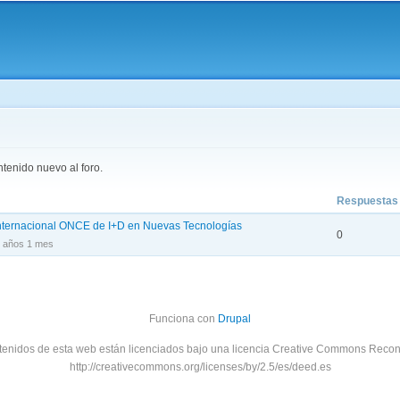
Pasar al
contenido
principal
aquí
tenido nuevo al foro.
Respuestas
Internacional ONCE de I+D en Nuevas Tecnologías
0
 años 1 mes
Funciona con
Drupal
tenidos de esta web están licenciados bajo una licencia Creative Commons Recon
http://creativecommons.org/licenses/by/2.5/es/deed.es