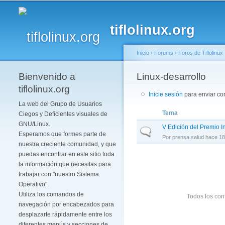
tiflolinux.org
Inicio
›
Forums
›
Foros de Tiflolinux
Bienvenido a
Se encuentra usted 
Linux-desarrollo
tiflolinux.org
Inicie sesión
para enviar con
La web del Grupo de Usuarios
Tema
Ciegos y Deficientes visuales de
GNU/Linux.
V Edición del Premio 
Discusión normal
Esperamos que formes parte de
Por
prensa.salud
hace 18
nuestra creciente comunidad, y que
puedas encontrar en este sitio toda
la información que necesitas para
trabajar con "nuestro Sistema
Operativo".
Utiliza los comandos de
Todos los con
navegación por encabezados para
desplazarte rápidamente entre los
diferentes menús y secciones de