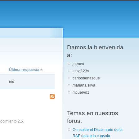
Damos la bienvenida
a:
joenco
Última respuesta
luisg123v
carlosbenasque
n/d
mariana silva
mcuervo1
Temas en nuestros
foros:
ocimiento 2.5.
Consultar el Diccionario de la
RAE desde la consola.