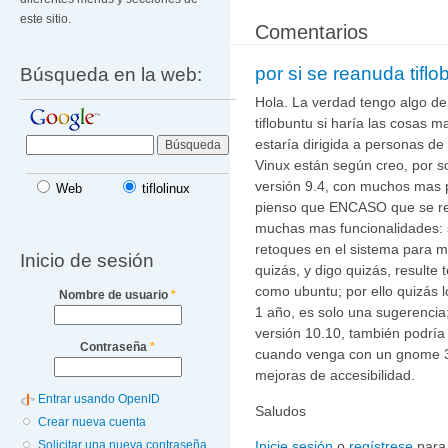
este sitio.
Comentarios
por si se reanuda tiflo
Búsqueda en la web:
Hola. La verdad tengo algo de
tiflobuntu si haría las cosas 
estaría dirigida a personas d
Vinux están según creo, por so
versión 9.4, con muchos mas p
Web
tiflolinux
pienso que ENCASO que se rea
muchas mas funcionalidades: s
retoques en el sistema para m
Inicio de sesión
quizás, y digo quizás, resulte
como ubuntu; por ello quizás 
Nombre de usuario
*
1 año, es solo una sugerencia;
versión 10.10, también podría
Contraseña
*
cuando venga con un gnome 3
mejoras de accesibilidad.
Entrar usando OpenID
Saludos
Crear nueva cuenta
Solicitar una nueva contraseña
Inicie sesión
o
regístrese
para