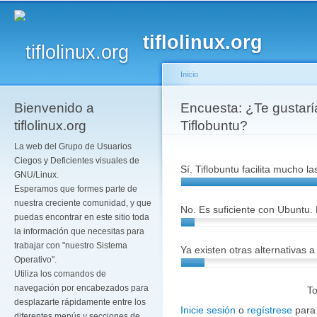
Pa
co
tiflolinux.org
pr
Inicio
Bienvenido a
Se encuentra usted a
Encuesta: ¿Te gustarí
tiflolinux.org
Tiflobuntu?
La web del Grupo de Usuarios
Ciegos y Deficientes visuales de
Sí. Tiflobuntu facilita mucho l
GNU/Linux.
Esperamos que formes parte de
nuestra creciente comunidad, y que
No. Es suficiente con Ubuntu.
puedas encontrar en este sitio toda
la información que necesitas para
trabajar con "nuestro Sistema
Ya existen otras alternativas a
Operativo".
Utiliza los comandos de
navegación por encabezados para
To
desplazarte rápidamente entre los
Inicie sesión
o
regístrese
para
diferentes menús y secciones de