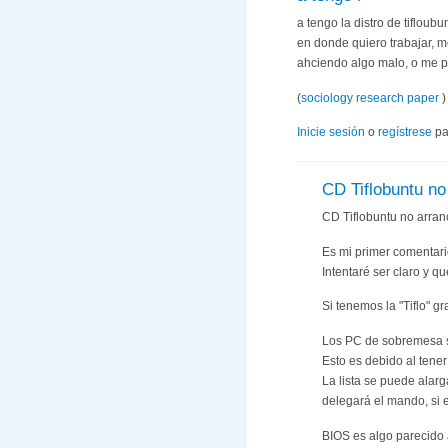
a tengo la distro de tifloub
en donde quiero trabajar, m
ahciendo algo malo, o me 
(
sociology research paper
)
Inicie sesión
o
regístrese
pa
CD Tiflobuntu no
CD Tiflobuntu no arranc
Es mi primer comentari
Intentaré ser claro y q
Si tenemos la "Tiflo" g
Los PC de sobremesa su
Esto es debido al tene
La lista se puede alar
delegará el mando, si e
BIOS es algo parecido 