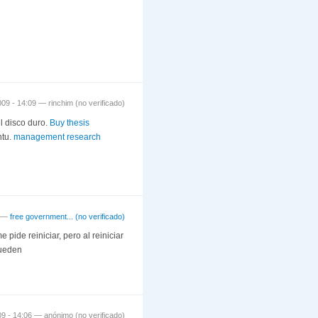
009 - 14:09 —
rinchim (no verificado)
l disco duro.
Buy thesis
ntu.
management research
6 —
free government... (no verificado)
pide reiniciar, pero al reiniciar
pueden
09 - 14:06 —
anónimo (no verificado)