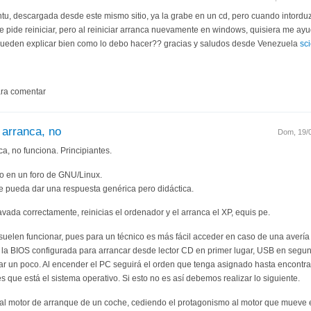
untu, descargada desde este mismo sitio, ya la grabe en un cd, pero cuando intorduz
e pide reiniciar, pero al reiniciar arranca nuevamente en windows, quisiera me ay
pueden explicar bien como lo debo hacer?? gracias y saludos desde Venezuela
sc
ra comentar
 arranca, no
Dom, 19/
a, no funciona. Principiantes.
o en un foro de GNU/Linux.
ue pueda dar una respuesta genérica pero didáctica.
ravada correctamente, reinicias el ordenador y el arranca el XP, equis pe.
elen funcionar, pues para un técnico es más fácil acceder en caso de una avería 
r la BIOS configurada para arrancar desde lector CD en primer lugar, USB en segund
gar un poco. Al encender el PC seguirá el orden que tenga asignado hasta encontrar
s que está el sistema operativo. Si esto no es así debemos realizar lo siguiente.
al motor de arranque de un coche, cediendo el protagonismo al motor que mueve 