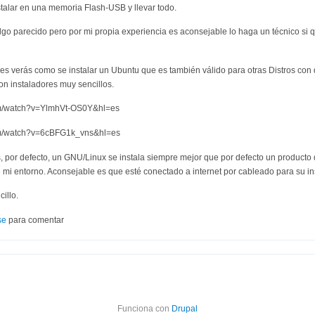
talar en una memoria Flash-USB y llevar todo.
algo parecido pero por mi propia experiencia es aconsejable lo haga un técnico si 
ces verás como se instalar un Ubuntu que es también válido para otras Distros con 
on instaladores muy sencillos.
om/watch?v=YlmhVt-OS0Y&hl=es
om/watch?v=6cBFG1k_vns&hl=es
s, por defecto, un GNU/Linux se instala siempre mejor que por defecto un producto 
e mi entorno. Aconsejable es que esté conectado a internet por cableado para su in
illo.
se
para comentar
Funciona con
Drupal