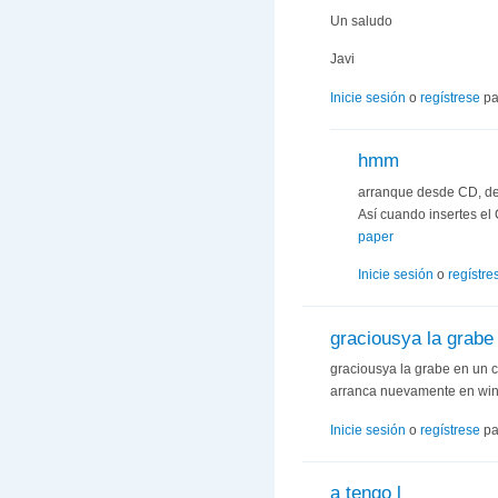
Un saludo
Javi
Inicie sesión
o
regístrese
pa
hmm
arranque desde CD, debe
Así cuando insertes el 
paper
Inicie sesión
o
regístre
graciousya la grabe
graciousya la grabe en un cd
arranca nuevamente en win
Inicie sesión
o
regístrese
pa
a tengo l