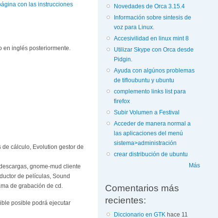
página con las instrucciones
Novedades de Orca 3.15.4
Información sobre sintesis de
voz para Linux.
Accesivilidad en linux mint 8
o en inglés posteriormente.
Utilizar Skype con Orca desde
Pidgin.
Ayuda con algúnos problemas
de tifloubuntu y ubuntu
complemento links list para
firefox
Subir Volumen a Festival
Acceder de manera normal a
las aplicaciones del menú
sistema>administración
 de cálculo, Evolution gestor de
crear distribución de ubuntu
Más
e descargas, gnome-mud cliente
ductor de películas, Sound
ama de grabación de cd.
Comentarios más
recientes:
ible posible podrá ejecutar
Diccionario en GTK
hace 11