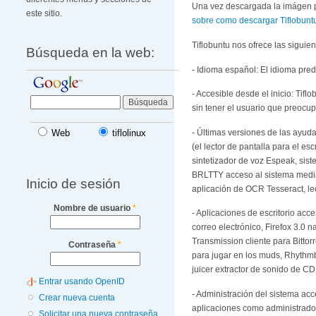
Una vez descargada la imágen p
este sitio.
sobre como descargar Tiflobuntu
Tiflobuntu nos ofrece las siguien
Búsqueda en la web:
- Idioma español: El idioma pred
- Accesible desde el inicio: Tifl
sin tener el usuario que preocu
- Últimas versiones de las ayuda
Web
tiflolinux
(el lector de pantalla para el es
sintetizador de voz Espeak, si
BRLTTY acceso al sistema media
Inicio de sesión
aplicación de OCR Tesseract, le
Nombre de usuario
*
- Aplicaciones de escritorio acc
correo electrónico, Firefox 3.0 
Transmission cliente para Bitto
Contraseña
*
para jugar en los muds, Rhythm
juicer extractor de sonido de C
Entrar usando OpenID
- Administración del sistema acc
Crear nueva cuenta
aplicaciones como administrador
Solicitar una nueva contraseña