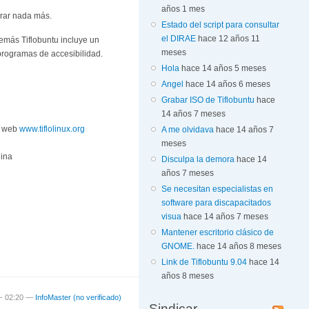
años 1 mes
urar nada más.
Estado del script para consultar
el DIRAE
hace 12 años 11
emás Tiflobuntu incluye un
meses
 programas de accesibilidad.
Hola
hace 14 años 5 meses
Angel
hace 14 años 6 meses
Grabar ISO de Tiflobuntu
hace
14 años 7 meses
la web
www.tiflolinux.org
A me olvidava
hace 14 años 7
meses
gina
Disculpa la demora
hace 14
años 7 meses
Se necesitan especialistas en
software para discapacitados
visua
hace 14 años 7 meses
Mantener escritorio clásico de
GNOME.
hace 14 años 8 meses
Link de Tiflobuntu 9.04
hace 14
años 8 meses
 - 02:20 —
InfoMaster (no verificado)
Sindicar