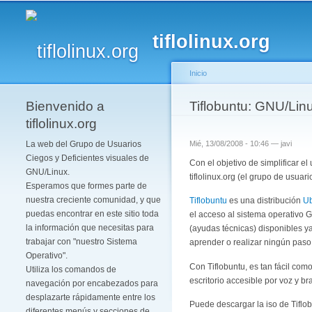
tiflolinux.org
Inicio
Bienvenido a
Se encuentra usted 
Tiflobuntu: GNU/Linu
tiflolinux.org
La web del Grupo de Usuarios
Mié, 13/08/2008 - 10:46 —
javi
Ciegos y Deficientes visuales de
Con el objetivo de simplificar e
GNU/Linux.
tiflolinux.org (el grupo de usua
Esperamos que formes parte de
nuestra creciente comunidad, y que
Tiflobuntu
es una distribución
U
puedas encontrar en este sitio toda
el acceso al sistema operativo 
la información que necesitas para
(ayudas técnicas) disponibles y
trabajar con "nuestro Sistema
aprender o realizar ningún paso
Operativo".
Con Tiflobuntu, es tan fácil co
Utiliza los comandos de
escritorio accesible por voz y brai
navegación por encabezados para
desplazarte rápidamente entre los
Puede descargar la iso de Tiflo
diferentes menús y secciones de