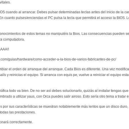
itales.
OS cuando al arrancar. Debes pulsar determinadas teclas antes del inicio de la ca
 En cuanto pulses/enciendas el PC pulsa la tecla que permitirá el acceso la BIOS. 
s conocimientos de estos temas no manipuléis la Bios. Las consecuencias pueden 
ra computadora.
AAA!!
.com/guias/hardware/como-acceder-a-la-bios-de-varios-fabricantes-de-pc/
mbiar el orden de arranque del arranque. Cada Bios es diferente. Una vez modific
alís y reinicias el equipo. Si arranca con equis pe, vuelve a reiniciar el equipo esta
gráfica todo va bien. De no ser así debes solucionarlo, quizás al instalar tengas qu
brado a utilizar yaus, con Orca puedes salir airoso. Esto sería otro tema a tratar en
 por sus características se muestran notablemente más lentos que un disco duro,
 todas las prestaciones.
onará correctamente.