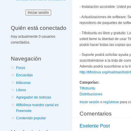
- Instalación accesible: Usted p
- Actualizaciones de software: 
repositorio de paquetes de softw
Quién está conectado
- Tiflobuntu es libre y gratuito: 
Hay actualmente 0 usuarios
usted tiene la libertad de usar T
conectados.
podrá hacer todas las copias q
- Soporte podrá solicitar ayuda 
Navegación
suscribiéndose a la lista de co
Además podrá suscribirse a la lis
Foros
http://tiflolinux.org/mailman/listin
Encuestas
Categorías:
bitácoras
Tiflobuntu
Libros
Distribuciones
Agregador de noticias
Inicie sesión
o
regístrese
para c
#tiflolinux nuestro canal en
Freenode
Comentarios
Contenido popular
Exelente Post