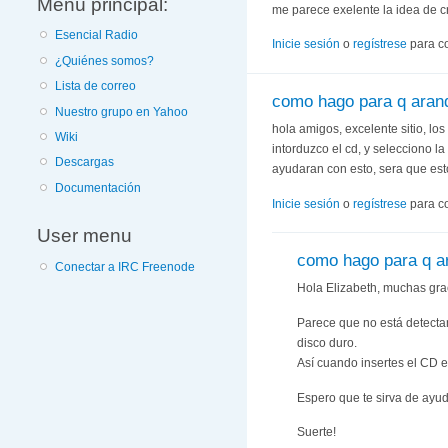
Menú principal:
me parece exelente la idea de cr
Esencial Radio
Inicie sesión
o
regístrese
para c
¿Quiénes somos?
Lista de correo
como hago para q aranq
Nuestro grupo en Yahoo
hola amigos, excelente sitio, los
Wiki
intorduzco el cd, y selecciono l
Descargas
ayudaran con esto, sera que es
Documentación
Inicie sesión
o
regístrese
para c
User menu
como hago para q ar
Conectar a IRC Freenode
Hola Elizabeth, muchas gra
Parece que no está detectan
disco duro.
Así cuando insertes el CD en
Espero que te sirva de ayud
Suerte!