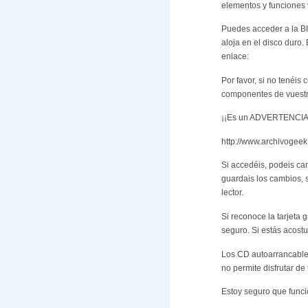
elementos y funciones v
Puedes acceder a la BI
aloja en el disco duro.
enlace:
Por favor, si no tenéi
componentes de vuest
¡¡Es un ADVERTENCIA
http://www.archivogeek
Si accedéis, podeis ca
guardais los cambios, s
lector.
Si reconoce la tarjeta 
seguro. Si estás acostum
Los CD autoarrancables
no permite disfrutar de
Estoy seguro que funci