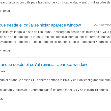
ear una distro tan utila para las personas con incapacidad visual ... mil saludos 
omentar
ue desde el cd?al reiniciar aparece window
Vie, 19/12/20
 felicito, ya tengo la distro de tifloubuntu, descargada desde este mismo sitio, ya l
a opcion en donde quiero trabajar, me pide reiniciar, pero al reiniciar arranca nue
toy ahciendo algo malo, o me pueden explicar bien como lo debo hacer?? gracias
omentar
anque desde el cd?al reiniciar aparece window
cias.
do el arranque desde CD, deberás entrar a la BIOS y en Boot configurar que primer
 unidad y inicies el PC primero tratará de arrancar el CD y se iniciará Tiflobuntu.
a,