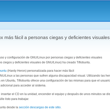
Pasar al
contenido
principal
aquí
x más fácil a personas ciegas y deficientes visuales
l uso y configuración de GNU/Linux por personas ciegas y deficientes visuales
rios ciegos y deficientes visuales de GNU/Linux) ha creado Tiflobuntu.
buntu
(Hardy Heron) personalizada para hacer más fácil
GNU/Linux a las personas que sufren alguna discapacidad visual. Utilizando las he
a en Ubuntu, Tiflobuntu ofrece una configuración de las mismas para que el usuar
 adicional para acceder al sistema.
mo insertar el CD en la unidad, encender el equipo y después de unos minutos se d
lle listo para trabajar.
buntu desde la
sección descargas de este sitio.