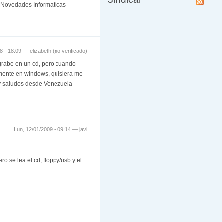
de Novedades Informaticas
08 - 18:09 —
elizabeth (no verificado)
a grabe en un cd, pero cuando
vamente en windows, quisiera me
 y saludos desde Venezuela
Lun, 12/01/2009 - 09:14 —
javi
o se lea el cd, floppy/usb y el