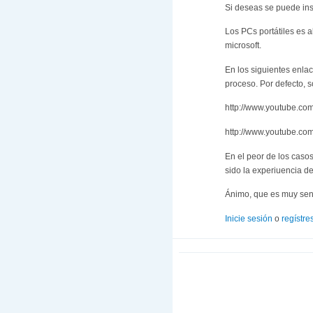
Si deseas se puede ins
Los PCs portátiles es 
microsoft.
En los siguientes enla
proceso. Por defecto, s
http://www.youtube.c
http://www.youtube.c
En el peor de los caso
sido la experiuencia d
Ánimo, que es muy senc
Inicie sesión
o
regístre