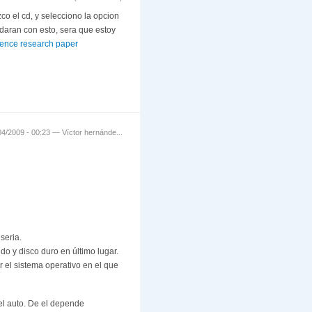
co el cd, y selecciono la opcion
udaran con esto, sera que estoy
ience research paper
04/2009 - 00:23 —
Víctor hernánde...
seria.
o y disco duro en último lugar.
 el sistema operativo en el que
el auto. De el depende