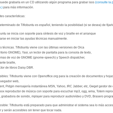
uede grabarla en un CD utilizando algún programa para grabar isos
(consulte la 
.)
para más información.
tes características:
eterminado de Tiflobuntu es español, teniendo la posibilidad (si se desea) de fijarl
obuntu se inicia con soporte para síntesis de voz y braille en el arranque
parse en iniciar las ayudas técnicas manualmente.
s técnicas. Tiflobuntu viene con las últimas versiones de Orca
critorio GNOME), Yasr, un lector de pantalla para la consola de texto,
stemas de voz de GNOME (gnome-speech) y Speech dispatcher,
nte braille,
ctor de libros Daisy DBR.
esibles: Tiflobuntu viene con Openoffice.org para la creación de documentos y hojas
navegador web,
rrent, Pidgin mensajería instantánea MSN, Yahoo, IRC Jabber, etc, Gwget gestor d
box reproductor de música con soporte para escuchar mp3, ogg, wma, Totem repro
D, grabadora de sonido, mplayer para reproducir audio/vídeo y DVD, Brasero progr
esible: Tiflobuntu está preparado para que administrar el sistema sea lo más acces
 y serán accesibles sin tener que tocar nada.