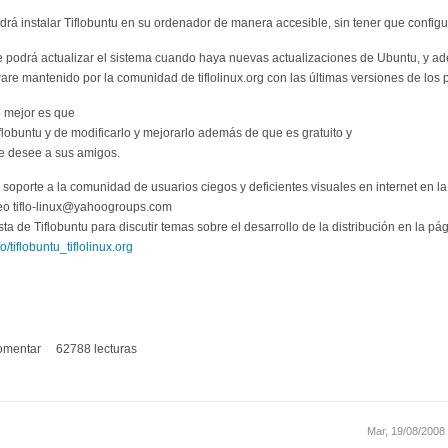
odrá instalar Tiflobuntu en su ordenador de manera accesible, sin tener que config
Se podrá actualizar el sistema cuando haya nuevas actualizaciones de Ubuntu, y ad
are mantenido por la comunidad de tiflolinux.org con las últimas versiones de los
Lo mejor es que
iflobuntu y de modificarlo y mejorarlo además de que es gratuito y
ue desee a sus amigos.
y soporte a la comunidad de usuarios ciegos y deficientes visuales en internet en 
rreo tiflo-linux@yahoogroups.com
ta de Tiflobuntu para discutir temas sobre el desarrollo de la distribución en la pá
fo/tiflobuntu_tiflolinux.org
omentar
62788 lecturas
Mar, 19/08/2008