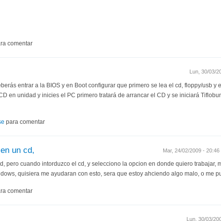
ra comentar
Lun, 30/03/2
rás entrar a la BIOS y en Boot configurar que primero se lea el cd, floppy/usb y e
CD en unidad y inicies el PC primero tratará de arrancar el CD y se iniciará Tiflobu
se
para comentar
 en un cd,
Mar, 24/02/2009 - 20:4
, pero cuando intorduzco el cd, y selecciono la opcion en donde quiero trabajar, me 
dows, quisiera me ayudaran con esto, sera que estoy ahciendo algo malo, o me 
ra comentar
Lun, 30/03/20