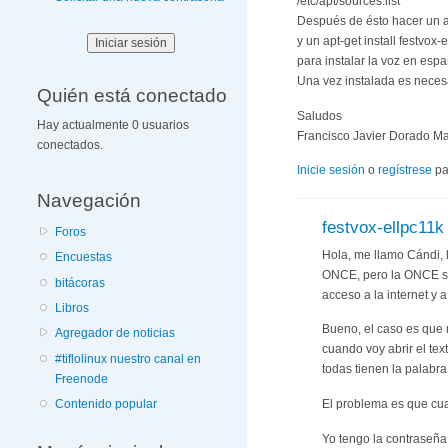
/etc/apt/sources.list
Después de ésto hacer un a
y un apt-get install festvox-
para instalar la voz en espa
Una vez instalada es necesar
Quién está conectado
Saludos
Hay actualmente 0 usuarios
Francisco Javier Dorado Ma
conectados.
Inicie sesión
o
regístrese
pa
Navegación
festvox-ellpc11k
Foros
Hola, me llamo Cándi, h
Encuestas
ONCE, pero la ONCE sol
bitácoras
acceso a la internet y 
Libros
Bueno, el caso es que 
Agregador de noticias
cuando voy abrir el tex
#tiflolinux nuestro canal en
todas tienen la palabra
Freenode
El problema es que cua
Contenido popular
Yo tengo la contraseña 