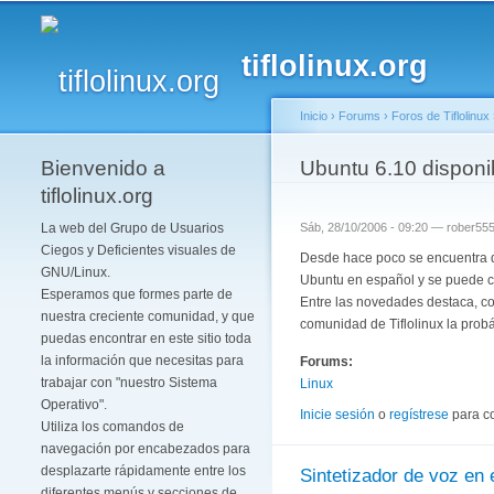
tiflolinux.org
Inicio
›
Forums
›
Foros de Tiflolinux
Bienvenido a
Se encuentra usted 
Ubuntu 6.10 disponi
tiflolinux.org
La web del Grupo de Usuarios
Sáb, 28/10/2006 - 09:20 —
rober55
Ciegos y Deficientes visuales de
Desde hace poco se encuentra di
GNU/Linux.
Ubuntu en español y se puede c
Esperamos que formes parte de
Entre las novedades destaca, co
nuestra creciente comunidad, y que
comunidad de Tiflolinux la pro
puedas encontrar en este sitio toda
la información que necesitas para
Forums:
trabajar con "nuestro Sistema
Linux
Operativo".
Inicie sesión
o
regístrese
para c
Utiliza los comandos de
navegación por encabezados para
desplazarte rápidamente entre los
Sintetizador de voz en 
diferentes menús y secciones de