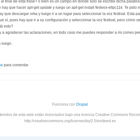
o al final de esta frase? o bien es un campo en donde sólo se escribe dicha palabra
hay que hacer apt-get update y luego un apt-get install festvox-ellpc11k. Te pido 
ay que descargar orka y luego ir a un lugar para seleccionar la voz festival. Esta 
e sí, pues hay que ir a su configuración y seleccionar la voz festival, pero cómo se
tá esto?
y a agradecer las aclaraciones, en todo caso me puedes responder a mi correo p
 luego.
se
para comentar
Funciona con
Drupal
tenidos de esta web están licenciados bajo una licencia Creative Commons Recon
http://creativecommons.org/licenses/by/2.5/es/deed.es