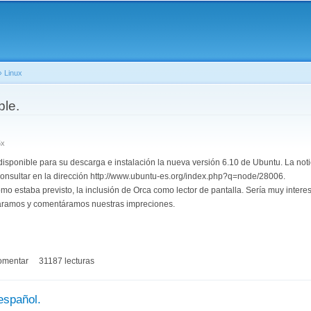
Pasar al
contenido
principal
›
Linux
aquí
ble.
5x
sponible para su descarga e instalación la nueva versión 6.10 de Ubuntu. La noti
onsultar en la dirección http://www.ubuntu-es.org/index.php?q=node/28006.
mo estaba previsto, la inclusión de Orca como lector de pantalla. Sería muy inter
báramos y comentáramos nuestras impreciones.
omentar
31187 lecturas
español.