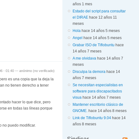
años 1 mes
Estado del script para consultar
el DIRAE
hace 12 años 11
meses
Hola
hace 14 años 5 meses
Angel
hace 14 años 5 meses
Grabar ISO de Tiflobuntu
hace
14 años 7 meses
A me olvidava
hace 14 años 7
meses
006 - 01:40 —
anónimo (no verificado)
Disculpa la demora
hace 14
años 7 meses
pero es una copia que la deja la
Se necesitan especialistas en
an no tienen derecho a tener
software para discapacitados
visua
hace 14 años 7 meses
entado hacer lo que dice, pero
Mantener escritorio clásico de
verse en todas las líneas porque
GNOME.
hace 14 años 8 meses
Link de Tiflobuntu 9.04
hace 14
años 8 meses
o no puedo modificar.
Sindicar