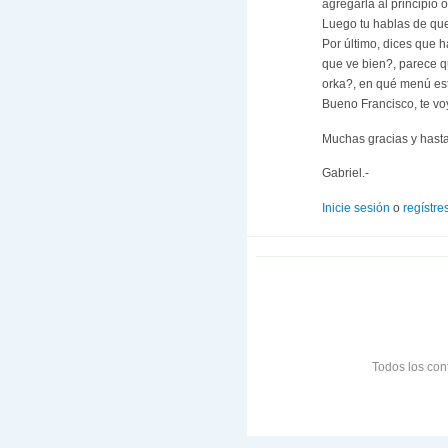
agregarla al principio 
Luego tu hablas de que 
Por último, dices que h
que ve bien?, parece qu
orka?, en qué menú es
Bueno Francisco, te vo
Muchas gracias y hasta
Gabriel.-
Inicie sesión
o
regístre
Todos los con