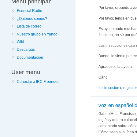
Menú principal:
Por favor, si puede ay
Esencial Radio
Por favor, tenga en cue
¿Quiénes somos?
Lista de correo
Estoy teniendo muchas 
Nuestro grupo en Yahoo
funciona, no sé por qué
Wiki
Las instrucciones casi
Descargas
Bueno, lo siento por ec
Documentación
Agradezco la ayuda.
User menu
Cándi
Conectar a IRC Freenode
Inicie sesión
o
regístre
voz en español 
GabrielHola Francisco,
inglés y quiero colocar
comentario sobre cómo 
Cómo llego a la línea d