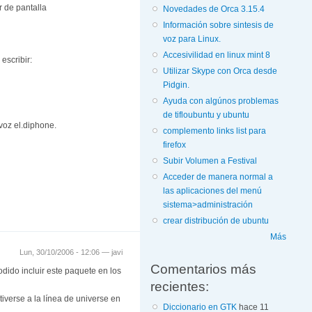
r de pantalla
Novedades de Orca 3.15.4
Información sobre sintesis de
voz para Linux.
Accesivilidad en linux mint 8
escribir:
Utilizar Skype con Orca desde
Pidgin.
Ayuda con algúnos problemas
de tifloubuntu y ubuntu
voz el.diphone.
complemento links list para
firefox
Subir Volumen a Festival
Acceder de manera normal a
las aplicaciones del menú
sistema>administración
crear distribución de ubuntu
Más
Lun, 30/10/2006 - 12:06 —
javi
Comentarios más
odido incluir este paquete en los
recientes:
iverse a la línea de universe en
Diccionario en GTK
hace 11