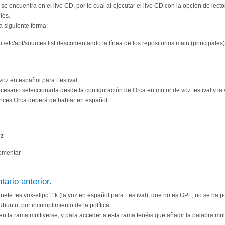
se encuentra en el live CD, por lo cual al ejecutar el live CD con la opción de lecto
lés.
a siguiente forma:
/etc/apt/sources.list descomentando la línea de los repositorios main (principales) 
 voz en español para Festival.
cesario seleccionarla desde la configuración de Orca en motor de voz festival y la 
onces Orca deberá de hablar en español.
ez
omentar
ario anterior.
quete festvox-ellpc11k (la voz en español para Festival), que no es GPL, no se ha p
Ubuntu, por incumplimiento de la política.
n la rama multiverse, y para acceder a esta rama tenéis que añadir la palabra mult