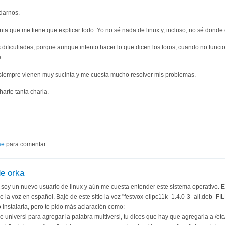
udarnos.
nta que me tiene que explicar todo. Yo no sé nada de linux y, incluso, no sé donde 
dificultades, porque aunque intento hacer lo que dicen los foros, cuando no func
.
 siempre vienen muy sucinta y me cuesta mucho resolver mis problemas.
harte tanta charla.
se
para comentar
de orka
 soy un nuevo usuario de linux y aún me cuesta entender este sistema operativo. E
le la voz en español. Bajé de este sitio la voz "festvox-ellpc11k_1.4.0-3_all.deb_FI
instalarla, pero te pido más aclaración como:
e universi para agregar la palabra multiversi, tu dices que hay que agregarla a /etc