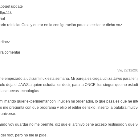
pt-get update
ellpc11k
ñol.
io reiniciar Orca y entrar en la configuración para seleccionar dicha voz.
rtínez
ra comentar
Vie, 22/12/2
e empezado a utilizar linux esta semana. Mi pareja es ciega utiliza Jaws para ler, 
o deja el JAWS a quien estudia, es decir, para la ONCE, los ciegos que no estudi
a las nuevas tecnologías.
mi marido quier experimentar con linux en mi ordenador, lo que pasa es que he int
to me pregunta con que programa y elijo el editor de texto. Inserto la palabra multi
 universe.
ndo voy guardar no me permite, diz que el archivo tiene acceso restingido y que y
del root, pero no me la pide.