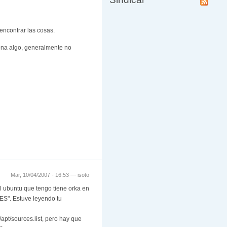
encontrar las cosas.
iona algo, generalmente no
Mar, 10/04/2007 - 16:53 —
isoto
l ubuntu que tengo tiene orka en
LES". Estuve leyendo tu
/apt/sources.list, pero hay que