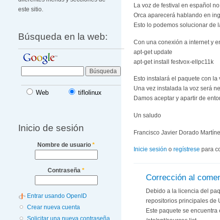
La voz de festival en español no 
este sitio.
Orca aparecerá hablando en ing
Esto lo podemos solucionar de l
Búsqueda en la web:
Con una conexión a internet y en 
apt-get update
apt-get install festvox-ellpc11k
Esto instalará el paquete con la
Una vez instalada la voz será ne
Web
tiflolinux
Damos aceptar y apartir de ent
Un saludo
Inicio de sesión
Francisco Javier Dorado Martín
Nombre de usuario
*
Inicie sesión
o
regístrese
para c
Contraseña
*
Corrección al coment
Debido a la licencia del pa
Entrar usando OpenID
repositorios principales de 
Crear nueva cuenta
Este paquete se encuentra e
Solicitar una nueva contraseña