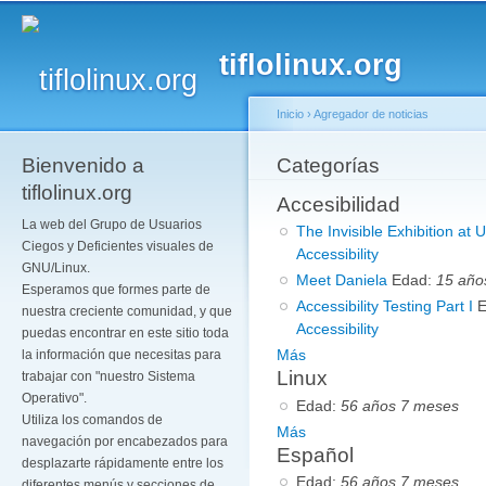
Pa
co
tiflolinux.org
pr
Inicio
›
Agregador de noticias
Bienvenido a
Se encuentra usted a
Categorías
tiflolinux.org
Accesibilidad
La web del Grupo de Usuarios
The Invisible Exhibition at
Ciegos y Deficientes visuales de
Accessibility
GNU/Linux.
Meet Daniela
Edad:
15 año
Esperamos que formes parte de
Accessibility Testing Part I
nuestra creciente comunidad, y que
Accessibility
puedas encontrar en este sitio toda
Más
la información que necesitas para
Linux
trabajar con "nuestro Sistema
Operativo".
Edad:
56 años 7 meses
Utiliza los comandos de
Más
navegación por encabezados para
Español
desplazarte rápidamente entre los
Edad:
56 años 7 meses
diferentes menús y secciones de