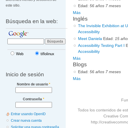
Edad:
56 años 7 meses
este sitio.
Más
Inglés
Búsqueda en la web:
The Invisible Exhibition at
Accessibility
Meet Daniela
Edad:
15 año
Accessibility Testing Part I
Accessibility
Web
tiflolinux
Más
Blogs
Edad:
56 años 7 meses
Inicio de sesión
Más
Nombre de usuario
*
Contraseña
*
Fun
Todos los contenidos de est
Entrar usando OpenID
Creative Com
Crear nueva cuenta
http://creativecommo
Solicitar una nueva contraseña