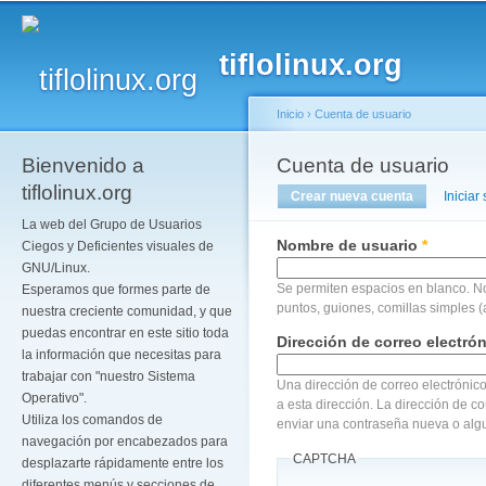
Pa
co
tiflolinux.org
pr
Inicio
›
Cuenta de usuario
Bienvenido a
Se encuentra usted a
Cuenta de usuario
Solapas principales
tiflolinux.org
Crear nueva cuenta
(solapa act
Iniciar
La web del Grupo de Usuarios
Nombre de usuario
*
Ciegos y Deficientes visuales de
GNU/Linux.
Se permiten espacios en blanco. N
Esperamos que formes parte de
puntos, guiones, comillas simples (
nuestra creciente comunidad, y que
puedas encontrar en este sitio toda
Dirección de correo electró
la información que necesitas para
trabajar con "nuestro Sistema
Una dirección de correo electrónico
Operativo".
a esta dirección. La dirección de c
Utiliza los comandos de
enviar una contraseña nueva o algu
navegación por encabezados para
CAPTCHA
desplazarte rápidamente entre los
diferentes menús y secciones de