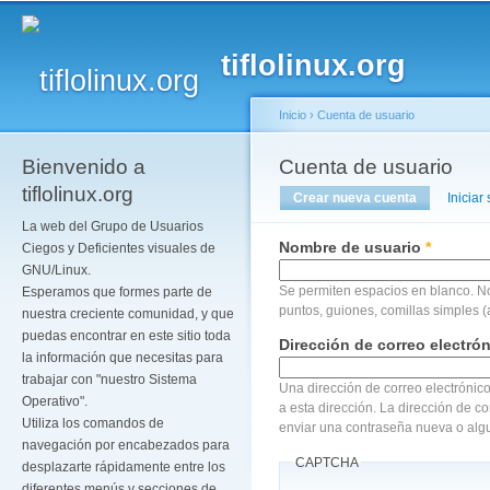
Pa
co
tiflolinux.org
pr
Inicio
›
Cuenta de usuario
Bienvenido a
Se encuentra usted a
Cuenta de usuario
Solapas principales
tiflolinux.org
Crear nueva cuenta
(solapa act
Iniciar
La web del Grupo de Usuarios
Nombre de usuario
*
Ciegos y Deficientes visuales de
GNU/Linux.
Se permiten espacios en blanco. N
Esperamos que formes parte de
puntos, guiones, comillas simples (
nuestra creciente comunidad, y que
puedas encontrar en este sitio toda
Dirección de correo electró
la información que necesitas para
trabajar con "nuestro Sistema
Una dirección de correo electrónico
Operativo".
a esta dirección. La dirección de c
Utiliza los comandos de
enviar una contraseña nueva o algu
navegación por encabezados para
CAPTCHA
desplazarte rápidamente entre los
diferentes menús y secciones de