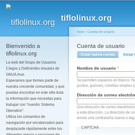
Pa
co
tiflolinux.org
pr
Inicio
›
Cuenta de usuario
Bienvenido a
Se encuentra usted a
Cuenta de usuario
Solapas principales
tiflolinux.org
Crear nueva cuenta
(solapa act
Iniciar
La web del Grupo de Usuarios
Nombre de usuario
*
Ciegos y Deficientes visuales de
GNU/Linux.
Se permiten espacios en blanco. N
Esperamos que formes parte de
puntos, guiones, comillas simples (
nuestra creciente comunidad, y que
puedas encontrar en este sitio toda
Dirección de correo electró
la información que necesitas para
trabajar con "nuestro Sistema
Una dirección de correo electrónico
Operativo".
a esta dirección. La dirección de c
Utiliza los comandos de
enviar una contraseña nueva o algu
navegación por encabezados para
CAPTCHA
desplazarte rápidamente entre los
diferentes menús y secciones de