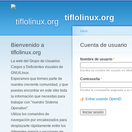
tiflolinux.org
Inicio
Bienvenido a
Se encuentra usted 
Cuenta de usuario
Solapas principales
tiflolinux.org
Nombre de usuario
*
La web del Grupo de Usuarios
Ciegos y Deficientes visuales de
Escriba su nombre de usuario en tiflol
GNU/Linux.
Esperamos que formes parte de
Contraseña
*
nuestra creciente comunidad, y que
puedas encontrar en este sitio toda
Escriba la contraseña asignada a su 
la información que necesitas para
Entrar usando OpenID
trabajar con "nuestro Sistema
Operativo".
Utiliza los comandos de
navegación por encabezados para
desplazarte rápidamente entre los
diferentes menús y secciones de