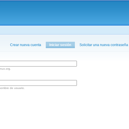
Pasar al
contenido
principal
aquí
Crear nueva cuenta
Iniciar sesión
(solapa activa)
Solicitar una nueva contraseña
inux.org.
nombre de usuario.