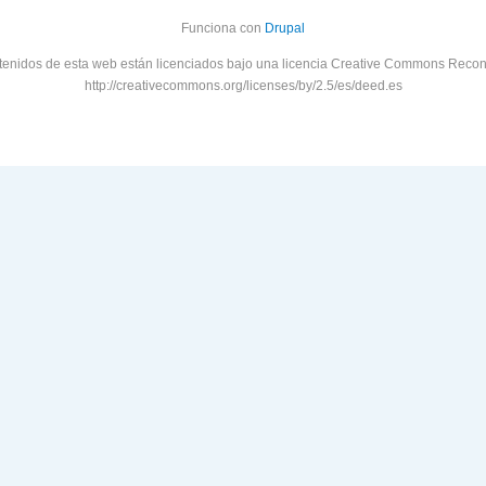
Funciona con
Drupal
tenidos de esta web están licenciados bajo una licencia Creative Commons Recon
http://creativecommons.org/licenses/by/2.5/es/deed.es