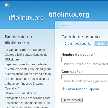
Pa
co
tiflolinux.org
pr
Inicio
Bienvenido a
Se encuentra usted a
Cuenta de usuario
Solapas principales
tiflolinux.org
Crear nueva cuenta
Iniciar 
La web del Grupo de Usuarios
Nombre de usuario
*
Ciegos y Deficientes visuales de
GNU/Linux.
Escriba su nombre de usuario en tif
Esperamos que formes parte de
nuestra creciente comunidad, y que
Contraseña
*
puedas encontrar en este sitio toda
la información que necesitas para
Escriba la contraseña asignada a 
trabajar con "nuestro Sistema
Operativo".
Entrar usando OpenID
Utiliza los comandos de
navegación por encabezados para
desplazarte rápidamente entre los
diferentes menús y secciones de