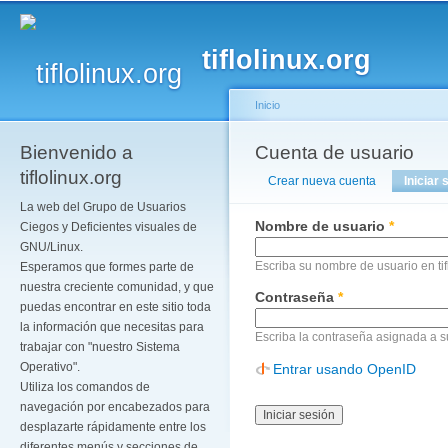
Pa
co
tiflolinux.org
pr
Inicio
Bienvenido a
Se encuentra usted a
Cuenta de usuario
Solapas principales
tiflolinux.org
Crear nueva cuenta
Iniciar 
La web del Grupo de Usuarios
Nombre de usuario
*
Ciegos y Deficientes visuales de
GNU/Linux.
Escriba su nombre de usuario en tif
Esperamos que formes parte de
nuestra creciente comunidad, y que
Contraseña
*
puedas encontrar en este sitio toda
la información que necesitas para
Escriba la contraseña asignada a 
trabajar con "nuestro Sistema
Operativo".
Entrar usando OpenID
Utiliza los comandos de
navegación por encabezados para
desplazarte rápidamente entre los
diferentes menús y secciones de