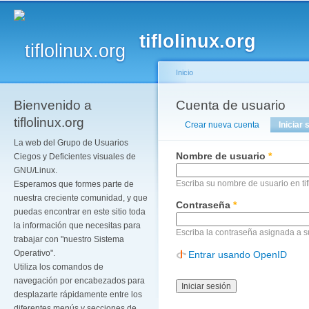
Pa
co
tiflolinux.org
pr
Inicio
Bienvenido a
Se encuentra usted a
Cuenta de usuario
Solapas principales
tiflolinux.org
Crear nueva cuenta
Iniciar 
La web del Grupo de Usuarios
Nombre de usuario
*
Ciegos y Deficientes visuales de
GNU/Linux.
Escriba su nombre de usuario en tif
Esperamos que formes parte de
nuestra creciente comunidad, y que
Contraseña
*
puedas encontrar en este sitio toda
la información que necesitas para
Escriba la contraseña asignada a 
trabajar con "nuestro Sistema
Operativo".
Entrar usando OpenID
Utiliza los comandos de
navegación por encabezados para
desplazarte rápidamente entre los
diferentes menús y secciones de