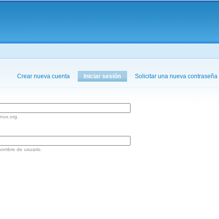
Pasar al
contenido
principal
aquí
Crear nueva cuenta
Iniciar sesión
(solapa activa)
Solicitar una nueva contraseña
inux.org.
nombre de usuario.