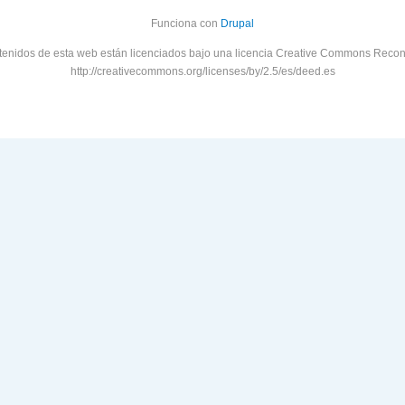
Funciona con
Drupal
tenidos de esta web están licenciados bajo una licencia Creative Commons Recon
http://creativecommons.org/licenses/by/2.5/es/deed.es