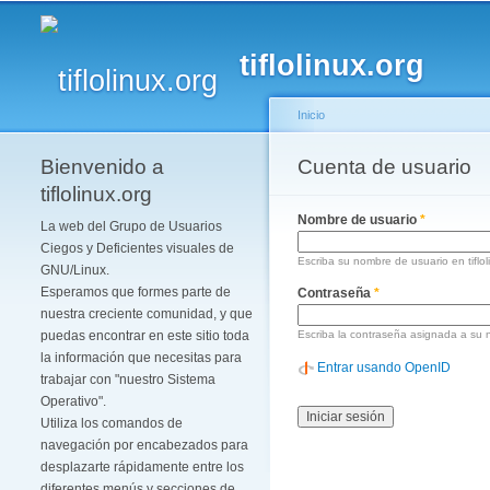
tiflolinux.org
Inicio
Bienvenido a
Se encuentra usted 
Cuenta de usuario
Solapas principales
tiflolinux.org
Nombre de usuario
*
La web del Grupo de Usuarios
Ciegos y Deficientes visuales de
Escriba su nombre de usuario en tiflol
GNU/Linux.
Esperamos que formes parte de
Contraseña
*
nuestra creciente comunidad, y que
puedas encontrar en este sitio toda
Escriba la contraseña asignada a su 
la información que necesitas para
Entrar usando OpenID
trabajar con "nuestro Sistema
Operativo".
Utiliza los comandos de
navegación por encabezados para
desplazarte rápidamente entre los
diferentes menús y secciones de