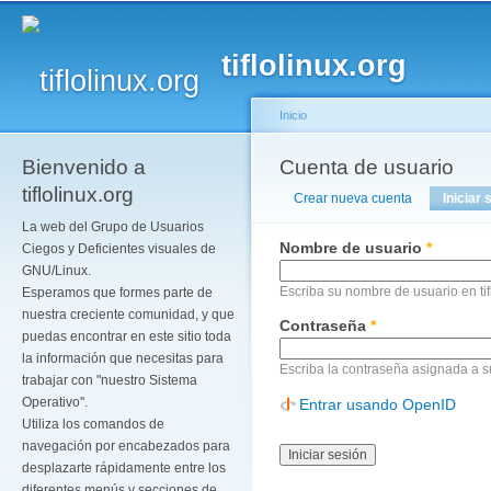
Pa
co
tiflolinux.org
pr
Inicio
Bienvenido a
Se encuentra usted a
Cuenta de usuario
Solapas principales
tiflolinux.org
Crear nueva cuenta
Iniciar 
La web del Grupo de Usuarios
Nombre de usuario
*
Ciegos y Deficientes visuales de
GNU/Linux.
Escriba su nombre de usuario en tif
Esperamos que formes parte de
nuestra creciente comunidad, y que
Contraseña
*
puedas encontrar en este sitio toda
la información que necesitas para
Escriba la contraseña asignada a 
trabajar con "nuestro Sistema
Operativo".
Entrar usando OpenID
Utiliza los comandos de
navegación por encabezados para
desplazarte rápidamente entre los
diferentes menús y secciones de