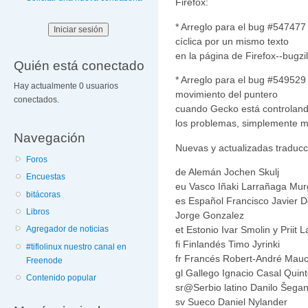
Firefox:
* Arreglo para el bug #547477
cíclica por un mismo texto
en la página de Firefox--bugzil
Quién está conectado
* Arreglo para el bug #549529
Hay actualmente 0 usuarios
movimiento del puntero
conectados.
cuando Gecko está controlando
los problemas, simplemente me
Navegación
Nuevas y actualizadas traduc
Foros
de Alemán Jochen Skulj
Encuestas
eu Vasco Iñaki Larrañaga Murg
bitácoras
es Español Francisco Javier D
Libros
Jorge Gonzalez
et Estonio Ivar Smolin y Priit 
Agregador de noticias
fi Finlandés Timo Jyrinki
#tiflolinux nuestro canal en
fr Francés Robert-André Mauc
Freenode
gl Gallego Ignacio Casal Quint
Contenido popular
sr@Serbio latino Danilo Šega
sv Sueco Daniel Nylander