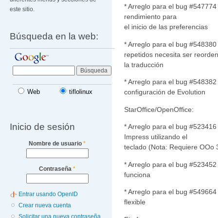
* Arreglo para el bug #547774
este sitio.
rendimiento para
el inicio de las preferencias
Búsqueda en la web:
* Arreglo para el bug #548380
repetidos necesita ser reorde
la traducción
* Arreglo para el bug #548382 
configuración de Evolution
Web
tiflolinux
StarOffice/OpenOffice:
Inicio de sesión
* Arreglo para el bug #523416
Impress utilizando el
Nombre de usuario
*
teclado (Nota: Requiere OOo 
* Arreglo para el bug #523452 
Contraseña
*
funciona
* Arreglo para el bug #549664
Entrar usando OpenID
flexible
Crear nueva cuenta
Solicitar una nueva contraseña