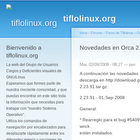
Pa
co
tiflolinux.org
pr
Inicio
›
Forums
›
Foros de Tiflolinux
›
O
Bienvenido a
Se encuentra usted a
Novedades en Orca 2
tiflolinux.org
Mar, 02/09/2008 - 08:27 —
javi
La web del Grupo de Usuarios
Ciegos y Deficientes visuales de
A continuación las novedades 
GNU/Linux.
descarga en http://download.
Esperamos que formes parte de
2.23.91.tar.gz
nuestra creciente comunidad, y que
puedas encontrar en este sitio toda
2.23.91 - 01-Sep-2008
la información que necesitas para
General:
trabajar con "nuestro Sistema
Operativo".
* Rearreglo para el bug #5409
Utiliza los comandos de
wnck
navegación por encabezados para
están instalados.
desplazarte rápidamente entre los
diferentes menús y secciones de