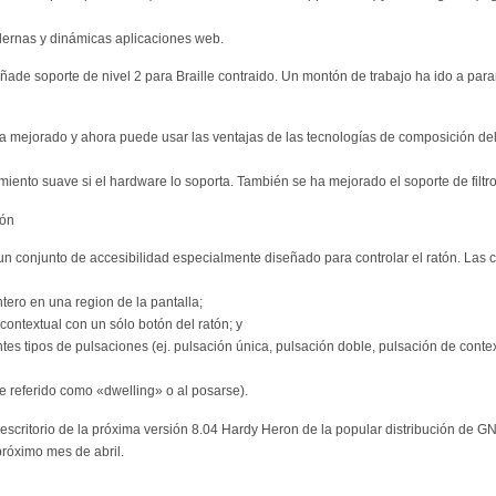
dernas y dinámicas aplicaciones web.
e soporte de nivel 2 para Braille contraido. Un montón de trabajo ha ido a parar
ha mejorado y ahora puede usar las ventajas de las tecnologías de composición de
iento suave si el hardware lo soporta. También se ha mejorado el soporte de filtro
tón
conjunto de accesibilidad especialmente diseñado para controlar el ratón. Las ca
ntero en una region de la pantalla;
contextual con un sólo botón del ratón; y
ntes tipos de pulsaciones (ej. pulsación única, pulsación doble, pulsación de contex
e referido como «dwelling» o al posarse).
escritorio de la próxima versión 8.04 Hardy Heron de la popular distribución de GN
próximo mes de abril.