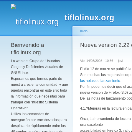
tiflolinux.org
Inicio
Bienvenido a
Se encuentra usted 
Nueva versión 2.22 d
tiflolinux.org
La web del Grupo de Usuarios
Vie, 14/03/2008 - 10:56 —
javi
Ciegos y Deficientes visuales de
El día 12 de marzo se publicó la
GNU/Linux.
Son muchas las mejoras incorpo
Esperamos que formes parte de
las notas de lanzamiento.
nuestra creciente comunidad, y que
Por fin podemos decir que el ac
puedas encontrar en este sitio toda
nueva versión de Firefox (3.0) q
la información que necesitas para
De las notas de lanzamiento pod
trabajar con "nuestro Sistema
Operativo".
4.1.?Mejoras en la lectura en pa
Utiliza los comandos de
Orca, La herramienta de lectura
navegación por encabezados para
una excelente
desplazarte rápidamente entre los
accesibilidad en Firefox 3, incl
diferentes menús y secciones de