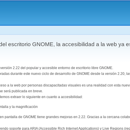
Pasar al
contenido
principal
aquí
el escritorio GNOME, la accesibilidad a la web ya e
 versión 2.22 del popular y accesible entorno de escritorio libre GNOME.
radas durante este nuevo ciclo de desarrollo de GNOME desde la versión 2.20, la
ceso a la web por personas discapacitadas visuales es una realidad con esta nue
ue será publicada en breve.
emos extraer lo siguiente en cuanto a accesibilidad:
ntalla y la magnificación
 en pantalla de GNOME tiene grandes mejoras en 2.22. Gracias a la cercana colabo
uyendo soporte para ARIA (Accessible Rich Internet Applications) y Live Regions (re