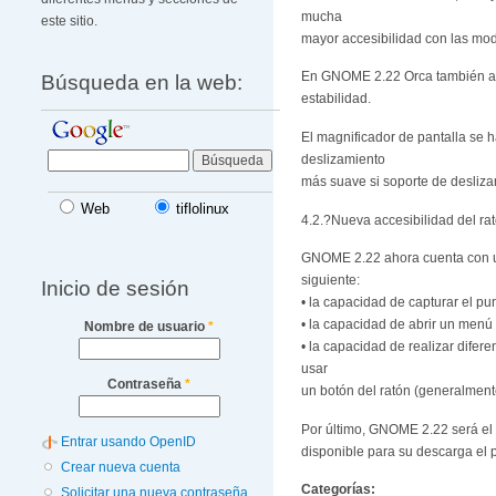
mucha
este sitio.
mayor accesibilidad con las mo
En GNOME 2.22 Orca también añad
Búsqueda en la web:
estabilidad.
El magnificador de pantalla se 
deslizamiento
más suave si soporte de deslizam
Web
tiflolinux
4.2.?Nueva accesibilidad del ra
GNOME 2.22 ahora cuenta con un 
siguiente:
Inicio de sesión
• la capacidad de capturar el pu
• la capacidad de abrir un menú 
Nombre de usuario
*
• la capacidad de realizar difere
usar
Contraseña
*
un botón del ratón (generalment
Por último, GNOME 2.22 será el 
Entrar usando OpenID
disponible para su descarga el 
Crear nueva cuenta
Categorías:
Solicitar una nueva contraseña