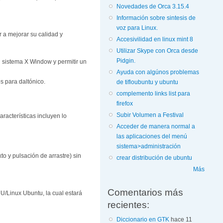
Novedades de Orca 3.15.4
Información sobre sintesis de
voz para Linux.
 a mejorar su calidad y
Accesivilidad en linux mint 8
Utilizar Skype con Orca desde
Pidgin.
l sistema X Window y permitir un
Ayuda con algúnos problemas
s para daltónico.
de tifloubuntu y ubuntu
complemento links list para
firefox
Subir Volumen a Festival
racterísticas incluyen lo
Acceder de manera normal a
las aplicaciones del menú
sistema>administración
to y pulsación de arrastre) sin
crear distribución de ubuntu
Más
Comentarios más
U/Linux Ubuntu, la cual estará
recientes:
Diccionario en GTK
hace 11