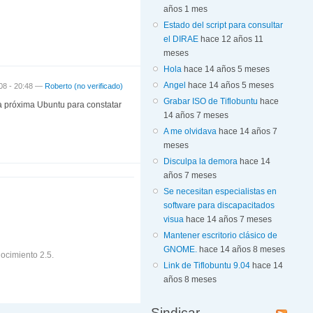
años 1 mes
Estado del script para consultar
el DIRAE
hace 12 años 11
meses
Hola
hace 14 años 5 meses
Angel
hace 14 años 5 meses
008 - 20:48 —
Roberto (no verificado)
Grabar ISO de Tiflobuntu
hace
 la próxima Ubuntu para constatar
14 años 7 meses
A me olvidava
hace 14 años 7
meses
Disculpa la demora
hace 14
años 7 meses
Se necesitan especialistas en
software para discapacitados
visua
hace 14 años 7 meses
Mantener escritorio clásico de
GNOME.
hace 14 años 8 meses
ocimiento 2.5.
Link de Tiflobuntu 9.04
hace 14
años 8 meses
Sindicar