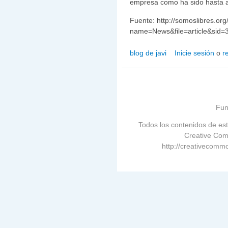
empresa como ha sido hasta 
Fuente: http://somoslibres.or
name=News&file=article&sid=
blog de javi
Inicie sesión
o
r
Fun
Todos los contenidos de est
Creative Com
http://creativecommo