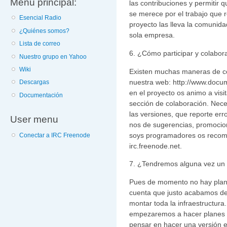
Menú principal:
las contribuciones y permitir 
se merece por el trabajo que re
Esencial Radio
proyecto las lleva la comunida
¿Quiénes somos?
sola empresa.
Lista de correo
6. ¿Cómo participar y colabora
Nuestro grupo en Yahoo
Wiki
Existen muchas maneras de col
nuestra web: http://www.docum
Descargas
en el proyecto os animo a vis
Documentación
sección de colaboración. Nec
las versiones, que reporte err
User menu
nos de sugerencias, promocion
soys programadores os recomie
Conectar a IRC Freenode
irc.freenode.net.
7. ¿Tendremos alguna vez un 
Pues de momento no hay plan
cuenta que justo acabamos d
montar toda la infraestructur
empezaremos a hacer planes d
pensar en hacer una versión e