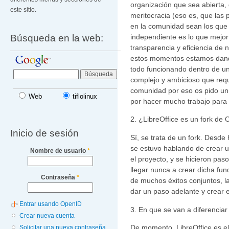
organización que sea abierta,
este sitio.
meritocracia (eso es, que las
en la comunidad sean los que
Búsqueda en la web:
independiente es lo que mejor r
transparencia y eficiencia de 
estos momentos estamos dand
todo funcionando dentro de u
complejo y ambicioso que requ
comunidad por eso os pido un
Web
tiflolinux
por hacer mucho trabajo para te
2. ¿LibreOffice es un fork de
Inicio de sesión
Sí, se trata de un fork. Desd
se estuvo hablando de crear u
Nombre de usuario
*
el proyecto, y se hicieron pas
llegar nunca a crear dicha fu
Contraseña
*
de muchos éxitos conjuntos, 
dar un paso adelante y crear e
Entrar usando OpenID
3. En que se van a diferenciar
Crear nueva cuenta
De momento, LibreOffice es e
Solicitar una nueva contraseña