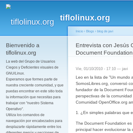
Pa
co
tiflolinux.org
pr
Inicio
›
Blogs
›
blog de javi
Bienvenido a
Se encuentra usted a
Entrevista con Jesús 
tiflolinux.org
Document Foundation
La web del Grupo de Usuarios
Ciegos y Deficientes visuales de
Vie, 01/10/2010 - 17:10 —
javi
GNU/Linux.
Leo en la lista de "Un mundo ac
Esperamos que formes parte de
SomosLibres.org, conversó co
nuestra creciente comunidad, y que
fundador de la Document Found
puedas encontrar en este sitio toda
perspectivas de la comunidad e
la información que necesitas para
Comunidad OpenOffice.org an
trabajar con "nuestro Sistema
Operativo".
1. ¿En simples palabras que
Utiliza los comandos de
navegación por encabezados para
The Document Foundation es 
desplazarte rápidamente entre los
principal hacer evolucionar l
diferentes menús y secciones de