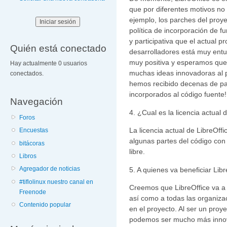
que por diferentes motivos no s
ejemplo, los parches del proye
política de incorporación de 
y participativa que el actual 
Quién está conectado
desarrolladores está muy ent
muy positiva y esperamos que 
Hay actualmente 0 usuarios
muchas ideas innovadoras al p
conectados.
hemos recibido decenas de pa
incorporados al código fuente!
Navegación
4. ¿Cual es la licencia actual 
Foros
La licencia actual de LibreOf
Encuestas
algunas partes del código con 
bitácoras
libre.
Libros
Agregador de noticias
5. A quienes va beneficiar Libr
#tiflolinux nuestro canal en
Creemos que LibreOffice va a b
Freenode
así como a todas las organiz
Contenido popular
en el proyecto. Al ser un pro
podemos ser mucho más innova