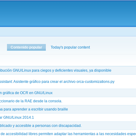
Pasar al
contenido
principal
aquí
Contenido popular
(solapa activa)
Today's popular content
ribución GNU/Linux para ciegos y deficientes visuales, ya disponible
istant: Asistente gráfico para crear el archivo orca-customizations.py
ón gráfica de OCR en GNU/Linux
iccionario de la RAE desde la consola.
 para aprender a escribir usando braille
ar GNU/Linux 2014.1
icado y accesible a personas con discapacidad.
de accesibilidad libres permiten adaptar las herramientas a las necesidades espec