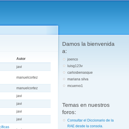
Damos la bienvenida
a:
Autor
joenco
luisg123v
javi
carlosbenasque
manuelcortez
mariana silva
mcuervo1
manuelcortez
javi
Temas en nuestros
javi
foros:
javi
javi
Consultar el Diccionario de la
RAE desde la consola.
íficas