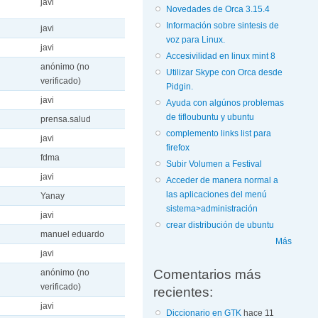
javi
Novedades de Orca 3.15.4
Información sobre sintesis de
javi
voz para Linux.
javi
Accesivilidad en linux mint 8
anónimo (no
Utilizar Skype con Orca desde
verificado)
Pidgin.
javi
Ayuda con algúnos problemas
de tifloubuntu y ubuntu
prensa.salud
complemento links list para
javi
firefox
fdma
Subir Volumen a Festival
javi
Acceder de manera normal a
las aplicaciones del menú
Yanay
sistema>administración
javi
crear distribución de ubuntu
manuel eduardo
Más
javi
Comentarios más
anónimo (no
verificado)
recientes:
javi
Diccionario en GTK
hace 11