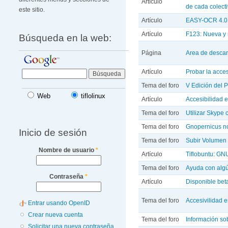
Artículo
de cada colect
este sitio.
Artículo
EASY-OCR 4.0 
Artículo
F123: Nueva y 
Búsqueda en la web:
Página
Area de desca
Artículo
Probar la acce
Tema del foro
V Edición del 
Web
tiflolinux
Artículo
Accesibilidad 
Tema del foro
Utilizar Skype
Tema del foro
Gnopernicus no
Inicio de sesión
Tema del foro
Subir Volumen 
Nombre de usuario
*
Artículo
Tiflobuntu: GNU
Tema del foro
Ayuda con algú
Contraseña
*
Artículo
Disponible beta
Tema del foro
Accesivilidad e
Entrar usando OpenID
Crear nueva cuenta
Tema del foro
Información sob
Solicitar una nueva contraseña