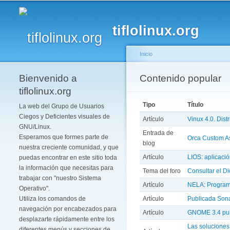
tiflolinux.org
Inicio
Bienvenido a
Se encuentra usted 
Contenido popular
Solapas principales
tiflolinux.org
Tipo
Título
La web del Grupo de Usuarios
Ciegos y Deficientes visuales de
Artículo
Vinux 4.0. Dist
GNU/Linux.
Entrada de
Esperamos que formes parte de
Orca Custom Ass
blog
nuestra creciente comunidad, y que
Artículo
LIOS: aplicaci
puedas encontrar en este sitio toda
la información que necesitas para
Tema del foro
Consultar el D
trabajar con "nuestro Sistema
Artículo
NELA: Programa
Operativo".
Artículo
Publicada Son
Utiliza los comandos de
navegación por encabezados para
Artículo
GNOME 3.4 publ
desplazarte rápidamente entre los
Las soluciones 
diferentes menús y secciones de