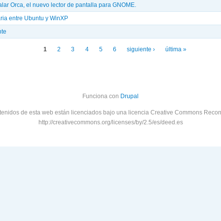
alar Orca, el nuevo lector de pantalla para GNOME.
aria entre Ubuntu y WinXP
nte
1
2
3
4
5
6
siguiente ›
última »
Funciona con
Drupal
tenidos de esta web están licenciados bajo una licencia Creative Commons Recon
http://creativecommons.org/licenses/by/2.5/es/deed.es