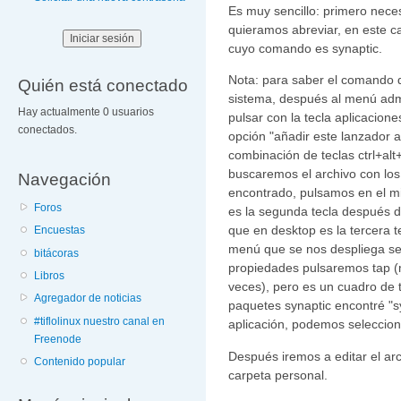
Es muy sencillo: primero nece
quieramos abreviar, en este c
cuyo comando es synaptic.
Nota: para saber el comando d
Quién está conectado
sistema, después al menú admin
Hay actualmente 0 usuarios
pulsar con la tecla aplicaciones
conectados.
opción "añadir este lanzador a
combinación de teclas ctrl+alt
buscaremos el archivo con los
Navegación
encontrado, pulsamos en el m
Foros
es la segunda tecla después de
que en desktop es la tercera t
Encuestas
menú que se nos despliega s
bitácoras
propiedades pulsaremos tap (m
Libros
veces), pero es un cuadro de 
Agregador de noticias
paquetes synaptic encontré "s
#tiflolinux nuestro canal en
aplicación, podemos selecciona
Freenode
Después iremos a editar el ar
Contenido popular
carpeta personal.