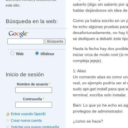
saberlo (digo sin saberlo por q
este sitio.
hablar dejándonos sin idea de
Búsqueda en la web:
Como ya había escrito en un p
he echo algúnas pruebas para 
desafortunadamente, no hay b
se dediquen a debatir este tip
Hasta la fecha hay dos posible
Web
tiflolinux
iniciar orca de modo root (si
compleja jejeje).
1: Alias.
Inicio de sesión
Un comando alias es como un
real, un ejemplo podría ser e
Nombre de usuario
*
sudo apt-get install para que
terminal, escriba solo instalar.
Contraseña
*
Bien: Lo que yo he echo es agr
privilegios de administrador.
Entrar usando OpenID
Crear nueva cuenta
¿como se hace?
Solicitar una nueva contraseña