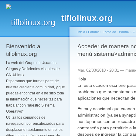
Pa
co
tiflolinux.org
pr
Inicio
›
Forums
›
Foros de Tiflolinux
›
G
Bienvenido a
Se encuentra usted a
Acceder de manera nor
tiflolinux.org
menú sistema>adminis
La web del Grupo de Usuarios
Ciegos y Deficientes visuales de
Mar, 02/03/2010 - 20:31 —
manue
GNU/Linux.
Hola
Esperamos que formes parte de
En esta ocación escribiré para
nuestra creciente comunidad, y que
problemas que presentamos no
puedas encontrar en este sitio toda
aplicaciones que nececitan de 
la información que necesitas para
trabajar con "nuestro Sistema
Es muy ocacional que cuando 
Operativo".
administración (ya sea synapti
Utiliza los comandos de
nos topamos con un recuadro 
navegación por encabezados para
contraseña para permitirle a l
desplazarte rápidamente entre los
después de ingresar la contras
diferentes menús y secciones de