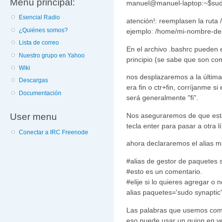
Menú principal:
manuel@manuel-laptop:~$sudo
Esencial Radio
atención!: reemplasen la ruta
¿Quiénes somos?
ejemplo: /home/mi-nombre-de
Lista de correo
En el archivo .bashrc pueden 
Nuestro grupo en Yahoo
principio (se sabe que son co
Wiki
nos desplazaremos a la última 
Descargas
era fin o ctr+fin, corríjanme s
Documentación
será generalmente "fi".
User menu
Nos aseguraremos de que esta
tecla enter para pasar a otra l
Conectar a IRC Freenode
ahora declararemos el alias m
#alias de gestor de paquetes s
#esto es un comentario.
#elije si lo quieres agregar o 
alias paquetes='sudo synaptic'
Las palabras que usemos como
eso puede usar un guion en v