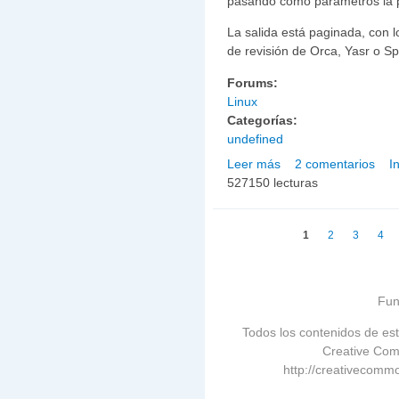
pasando como parámetros la p
La salida está paginada, con l
de revisión de Orca, Yasr o S
Forums:
Linux
Categorías:
undefined
Leer más
2 comentarios
I
sobre Consultar el Dicc
527150 lecturas
Páginas
1
2
3
4
Fun
Todos los contenidos de est
Creative Com
http://creativecommo