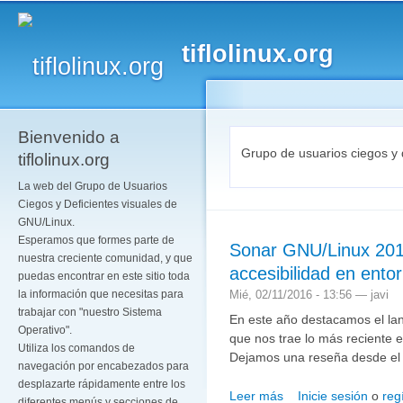
Pa
co
tiflolinux.org
pr
Bienvenido a
Grupo de usuarios ciegos y 
tiflolinux.org
La web del Grupo de Usuarios
Ciegos y Deficientes visuales de
GNU/Linux.
Esperamos que formes parte de
Sonar GNU/Linux 201
nuestra creciente comunidad, y que
accesibilidad en ent
puedas encontrar en este sitio toda
Mié, 02/11/2016 - 13:56 —
javi
la información que necesitas para
trabajar con "nuestro Sistema
En este año destacamos el la
Operativo".
que nos trae lo más reciente 
Utiliza los comandos de
Dejamos una reseña desde el
navegación por encabezados para
desplazarte rápidamente entre los
Leer más
Inicie sesión
o
reg
sobre Sonar GNU/Linux 2
diferentes menús y secciones de