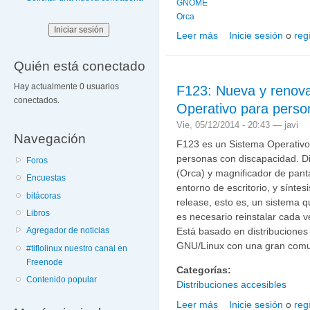
GNOME
Orca
Leer más
Inicie sesión
o
reg
sobre Accesibilidad en
Quién está conectado
Hay actualmente 0 usuarios
F123: Nueva y renova
conectados.
Operativo para perso
Vie, 05/12/2014 - 20:43 —
javi
Navegación
F123 es un Sistema Operativo l
personas con discapacidad. Di
Foros
(Orca) y magnificador de panta
Encuestas
entorno de escritorio, y síntes
bitácoras
release, esto es, un sistema 
Libros
es necesario reinstalar cada 
Está basado en distribuciones
Agregador de noticias
GNU/Linux con una gran comun
#tiflolinux nuestro canal en
Freenode
Categorías:
Contenido popular
Distribuciones accesibles
Leer más
Inicie sesión
o
reg
sobre F123: Nueva y ren