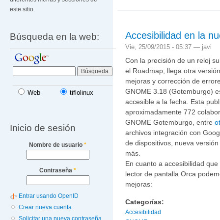
GNU
este sitio.
Accesibilidad en la 
Búsqueda en la web:
Vie, 25/09/2015 - 05:37 —
javi
Con la precisión de un reloj 
el Roadmap, llega otra versió
mejoras y corrección de error
GNOME 3.18 (Gotemburgo) es
Web
tiflolinux
accesible a la fecha. Esta pub
aproximadamente 772 colabor
GNOME Gotemburgo, entre
o
Inicio de sesión
archivos integración con Googl
de dispositivos, nueva versión
Nombre de usuario
*
más.
En cuanto a accesibilidad que
Contraseña
*
lector de pantalla Orca podem
mejoras:
Entrar usando OpenID
Categorías:
Crear nueva cuenta
Accesibilidad
Solicitar una nueva contraseña