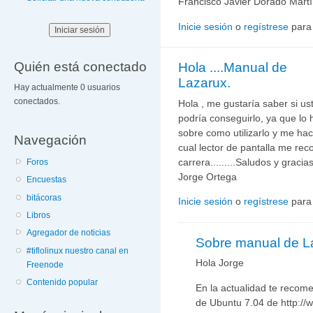
Francisco Javier Dorado Mart
Inicie sesión
o
regístrese
para
Quién está conectado
Hola ....Manual de
Lazarux.
Hay actualmente 0 usuarios
conectados.
Hola , me gustaría saber si u
podría conseguirlo, ya que lo
sobre como utilizarlo y me hac
Navegación
cual lector de pantalla me re
carrera.........Saludos y gracias
Foros
Jorge Ortega
Encuestas
bitácoras
Inicie sesión
o
regístrese
para
Libros
Agregador de noticias
Sobre manual de L
#tiflolinux nuestro canal en
Hola Jorge
Freenode
Contenido popular
En la actualidad te recom
de Ubuntu 7.04 de http:/