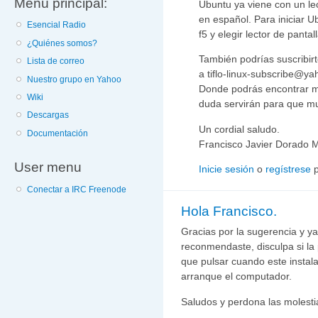
Menú principal:
Ubuntu ya viene con un lec
en español. Para iniciar U
Esencial Radio
f5 y elegir lector de panta
¿Quiénes somos?
También podrías suscribirt
Lista de correo
a tiflo-linux-subscribe@y
Nuestro grupo en Yahoo
Donde podrás encontrar m
Wiki
duda servirán para que m
Descargas
Un cordial saludo.
Documentación
Francisco Javier Dorado M
User menu
Inicie sesión
o
regístrese
p
Conectar a IRC Freenode
Hola Francisco.
Gracias por la sugerencia y y
reconmendaste, disculpa si la 
que pulsar cuando este instal
arranque el computador.
Saludos y perdona las molesti