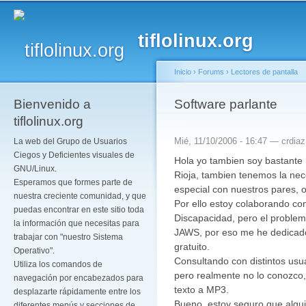
Pa
co
tiflolinux.org
pr
Inicio
›
Forums
›
Lectores de pantalla
Bienvenido a
Se encuentra usted a
Software parlante
tiflolinux.org
Mié, 11/10/2006 - 16:47 —
crdiaz
La web del Grupo de Usuarios
Ciegos y Deficientes visuales de
Hola yo tambien soy bastante
GNU/Linux.
Rioja, tambien tenemos la ne
Esperamos que formes parte de
especial con nuestros pares, o
nuestra creciente comunidad, y que
Por ello estoy colaborando co
puedas encontrar en este sitio toda
Discapacidad, pero el problema
la información que necesitas para
JAWS, por eso me he dedicado 
trabajar con "nuestro Sistema
gratuito.
Operativo".
Consultando con distintos us
Utiliza los comandos de
pero realmente no lo conozco
navegación por encabezados para
texto a MP3.
desplazarte rápidamente entre los
Bueno, estoy seguro que algui
diferentes menús y secciones de