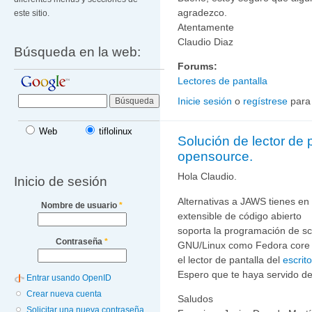
agradezco.
este sitio.
Atentamente
Claudio Diaz
Búsqueda en la web:
Forums:
Lectores de pantalla
Inicie sesión
o
regístrese
para
Web
tiflolinux
Solución de lector de p
opensource.
Hola Claudio.
Inicio de sesión
Alternativas a JAWS tienes en
Nombre de usuario
*
extensible de código abierto
soporta la programación de sc
Contraseña
*
GNU/Linux como Fedora core 5
el lector de pantalla del
escri
Espero que te haya servido de
Entrar usando OpenID
Crear nueva cuenta
Saludos
Solicitar una nueva contraseña