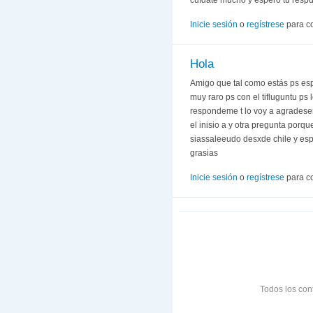
Inicie sesión
o
regístrese
para c
Hola
Amigo que tal como estás ps es
muy raro ps con el tifluguntu ps
respondeme t lo voy a agradese
el inisio a y otra pregunta porq
siassaleeudo desxde chile y esp
grasias
Inicie sesión
o
regístrese
para c
Todos los con