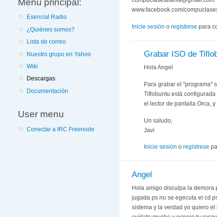
Menú principal:
compuclasesbahia@gmail.com
www.facebook.com/compuclase
Esencial Radio
Inicie sesión
o
regístrese
para c
¿Quiénes somos?
Lista de correo
Grabar ISO de Tiflo
Nuestro grupo en Yahoo
Wiki
Hola Angel
Descargas
Para grabar el "programa" 
Documentación
Tiflobuntu está configurada
el lector de pantalla Orca, 
User menu
Un saludo,
Conectar a IRC Freenode
Javi
Inicie sesión
o
regístrese
pa
Angel
Hola amigo disculpa la demora p
jugada ps no se egecuta el cd 
sistema y la verdad yo quiero e
cuídate mucho y espero tu resp