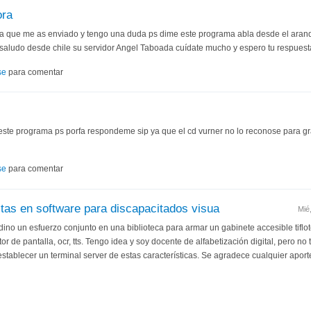
ora
a que me as enviado y tengo una duda ps dime este programa abla desde el aranqu
n saludo desde chile su servidor Angel Taboada cuídate mucho y espero tu respuest
se
para comentar
ste programa ps porfa respondeme sip ya que el cd vurner no lo reconose para g
se
para comentar
stas en software para discapacitados visua
Mié
no un esfuerzo conjunto en una biblioteca para armar un gabinete accesible tiflote
or de pantalla, ocr, tts. Tengo idea y soy docente de alfabetización digital, pero no 
tablecer un terminal server de estas características. Se agradece cualquier apor