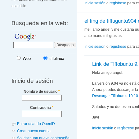
Inicie sesión
o
regístrese
para c
este sitio.
el ling de tifluguntu904 
Búsqueda en la web:
me llamo angel y me gustaria qu
ante mano mil grasias
Inicie sesión
o
regístrese
para c
Web
tiflolinux
Link de Tiflobuntu 9
Hola amigo ángel:
Inicio de sesión
La versión 9.04 ya no está 
Ahora puedes descargar la v
Nombre de usuario
*
Descargar Tiflobuntu 10.10
Saludos y no dudes en cont
Contraseña
*
Javi
Entrar usando OpenID
Inicie sesión
o
regístrese
pa
Crear nueva cuenta
Solicitar una nueva contraseña