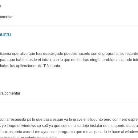
s
omentar
buntu
sistema operativo que has descargado puedes hacerlo con el programa Iso record
 para que hable desde el inicio, con lo que no tendrás ningún problema cuando ini
y todas las aplicaciones de Tiflobuntu.
ra comentar
or la respuesta ps lo que pasa esque ya lo gravé el tiflugunto pero con nero espr
ps yo tengo el windows xp sp3 ya que como no se dejó instalar no me quedo de ot
l linux ps porfa aver si me ayudas el programa que me as pasado le hace al windows
uesta amigo un saludo desde chile