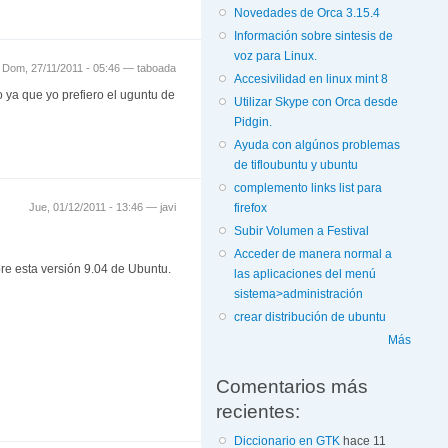
Novedades de Orca 3.15.4
Información sobre sintesis de
voz para Linux.
Dom, 27/11/2011 - 05:46 —
taboada
Accesivilidad en linux mint 8
ya que yo prefiero el uguntu de
Utilizar Skype con Orca desde
Pidgin.
Ayuda con algúnos problemas
de tifloubuntu y ubuntu
complemento links list para
firefox
Jue, 01/12/2011 - 13:46 —
javi
Subir Volumen a Festival
Acceder de manera normal a
re esta versión 9.04 de Ubuntu.
las aplicaciones del menú
sistema>administración
crear distribución de ubuntu
Más
Comentarios más
recientes:
Diccionario en GTK
hace 11