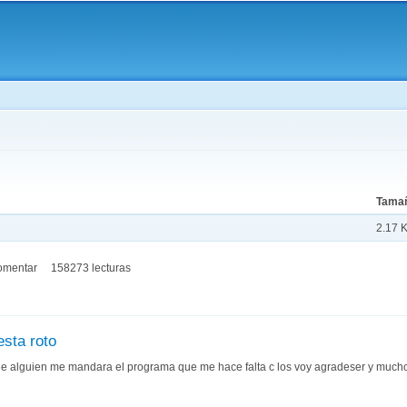
Pasar al
contenido
principal
aquí
Tama
2.17 
omentar
158273 lecturas
esta roto
e alguien me mandara el programa que me hace falta c los voy agradeser y mucho 