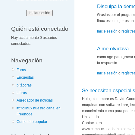
Disculpa la dem
Grasias por el program
linux es el mejor ps u
Quién está conectado
Inicie sesión
o
regístre
Hay actualmente 0 usuarios
conectados.
A me olvidava
como ago para gravar e
Navegación
tu respuesta
Foros
Inicie sesión
o
regístre
Encuestas
bitácoras
Se necesitan especiali
Libros
Hola, mi nombre es David. Coordi
Agregador de noticias
maquinas con software libre, lect
#tiflolinux nuestro canal en
conocimiento como para poder es
Freenode
Un saludo.
Contenido popular
Contacto en :
www.compuclasesbahia.com.ar