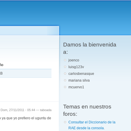
Damos la bienvenida
a:
joenco
ño
luisg123v
KB
carlosbenasque
mariana silva
mcuervo1
Temas en nuestros
Dom, 27/11/2011 - 05:44 —
taboada
foros:
ya que yo prefiero el uguntu de
Consultar el Diccionario de la
RAE desde la consola.