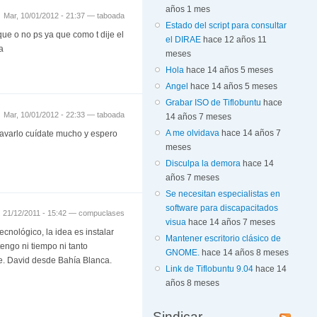
años 1 mes
Mar, 10/01/2012 - 21:37 —
taboada
Estado del script para consultar
e o no ps ya que como t dije el
el DIRAE
hace 12 años 11
a
meses
Hola
hace 14 años 5 meses
Angel
hace 14 años 5 meses
Grabar ISO de Tiflobuntu
hace
Mar, 10/01/2012 - 22:33 —
taboada
14 años 7 meses
A me olvidava
hace 14 años 7
ravarlo cuídate mucho y espero
meses
Disculpa la demora
hace 14
años 7 meses
Se necesitan especialistas en
software para discapacitados
, 21/12/2011 - 15:42 —
compuclases
visua
hace 14 años 7 meses
cnológico, la idea es instalar
Mantener escritorio clásico de
tengo ni tiempo ni tanto
GNOME.
hace 14 años 8 meses
te. David desde Bahía Blanca.
Link de Tiflobuntu 9.04
hace 14
años 8 meses
Sindicar