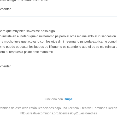
omentar
pero que muy bien saves me pasó algo
 lo instalé en el notebuque d mí heramo ps pero el orca mo me abló al inisar cesió
r y mucho tuve que activarlo con los ojos d mi heermano ps porfa explicame como
ue no puedo egecutar los juegos de tifluguntu ps cuando lo ago el pc se me reinisa
ero tu respuesta ps de ante mano mil
omentar
Funciona con
Drupal
tenidos de esta web están licenciados bajo una licencia Creative Commons Recon
http://creativecommons.org/licenses/by/2.5/es/deed.es