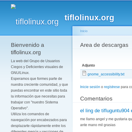
tiflolinux.org
Inicio
Bienvenido a
Se encuentra usted 
Area de descargas
tiflolinux.org
La web del Grupo de Usuarios
Adjunto
Ciegos y Deficientes visuales de
GNU/Linux.
gnome_accessibility.txt
Esperamos que formes parte de
nuestra creciente comunidad, y que
Inicie sesión
o
regístrese
para c
puedas encontrar en este sitio toda
la información que necesitas para
Comentarios
trabajar con "nuestro Sistema
Operativo".
el ling de tifluguntu904 
Utiliza los comandos de
me llamo angel y me gustaria qu
navegación por encabezados para
ante mano mil grasias
desplazarte rápidamente entre los
diferentes menús y secciones de