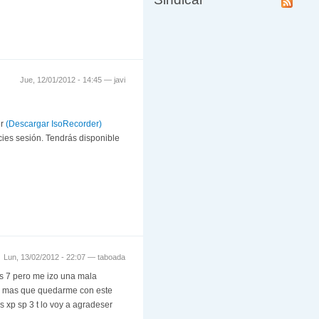
Jue, 12/01/2012 - 14:45 —
javi
er
(Descargar IsoRecorder)
cies sesión. Tendrás disponible
Lun, 13/02/2012 - 22:07 —
taboada
es 7 pero me izo una mala
ra mas que quedarme con este
 xp sp 3 t lo voy a agradeser