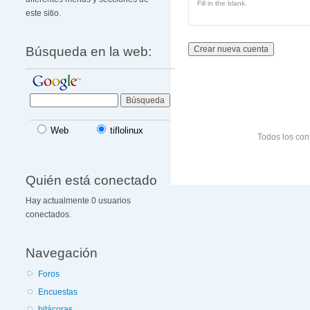
Fill in the blank.
este sitio.
Búsqueda en la web:
Web
tiflolinux
Todos los con
Quién está conectado
Hay actualmente 0 usuarios
conectados.
Navegación
Foros
Encuestas
bitácoras