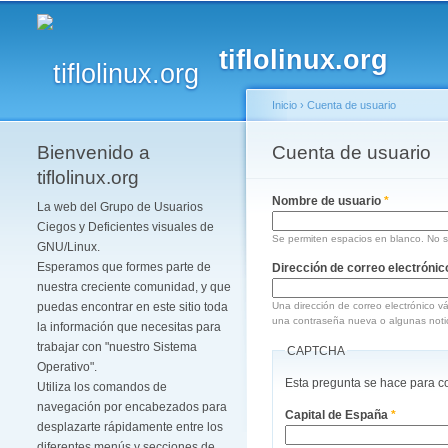
tiflolinux.org
Inicio
›
Cuenta de usuario
Bienvenido a
Se encuentra usted 
Cuenta de usuario
Solapas principales
tiflolinux.org
Nombre de usuario
*
La web del Grupo de Usuarios
Ciegos y Deficientes visuales de
Se permiten espacios en blanco. No se
GNU/Linux.
Esperamos que formes parte de
Dirección de correo electróni
nuestra creciente comunidad, y que
puedas encontrar en este sitio toda
Una dirección de correo electrónico vá
una contraseña nueva o algunas notic
la información que necesitas para
trabajar con "nuestro Sistema
CAPTCHA
Operativo".
Esta pregunta se hace para c
Utiliza los comandos de
navegación por encabezados para
Capital de España
*
desplazarte rápidamente entre los
diferentes menús y secciones de