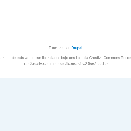
Funciona con
Drupal
tenidos de esta web están licenciados bajo una licencia Creative Commons Recon
http://creativecommons.org/licenses/by/2.5/es/deed.es