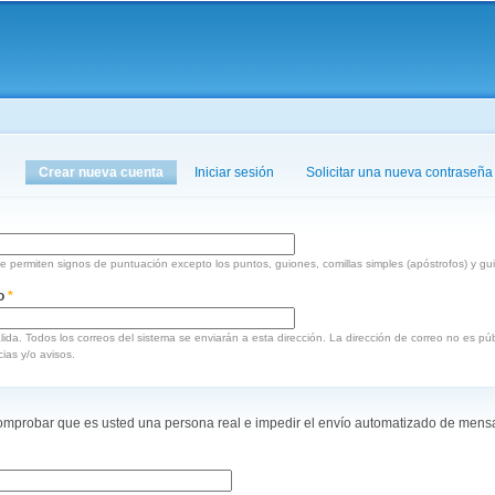
Pasar al
contenido
principal
aquí
Crear nueva cuenta
(solapa activa)
Iniciar sesión
Solicitar una nueva contraseña
 permiten signos de puntuación excepto los puntos, guiones, comillas simples (apóstrofos) y gu
co
*
lida. Todos los correos del sistema se enviarán a esta dirección. La dirección de correo no es pú
ias y/o avisos.
omprobar que es usted una persona real e impedir el envío automatizado de mens