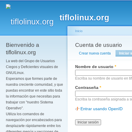
Pa
co
tiflolinux.org
pr
Inicio
Bienvenido a
Se encuentra usted a
Cuenta de usuario
Solapas principales
tiflolinux.org
Crear nueva cuenta
Iniciar 
La web del Grupo de Usuarios
Nombre de usuario
*
Ciegos y Deficientes visuales de
GNU/Linux.
Escriba su nombre de usuario en tif
Esperamos que formes parte de
nuestra creciente comunidad, y que
Contraseña
*
puedas encontrar en este sitio toda
la información que necesitas para
Escriba la contraseña asignada a 
trabajar con "nuestro Sistema
Operativo".
Entrar usando OpenID
Utiliza los comandos de
navegación por encabezados para
desplazarte rápidamente entre los
diferentes menús y secciones de