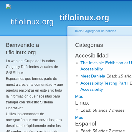
Pa
co
tiflolinux.org
pr
Inicio
›
Agregador de noticias
Bienvenido a
Se encuentra usted a
Categorías
tiflolinux.org
Accesibilidad
La web del Grupo de Usuarios
The Invisible Exhibition at
Ciegos y Deficientes visuales de
Accessibility
GNU/Linux.
Meet Daniela
Edad:
15 año
Esperamos que formes parte de
Accessibility Testing Part I
nuestra creciente comunidad, y que
Accessibility
puedas encontrar en este sitio toda
Más
la información que necesitas para
Linux
trabajar con "nuestro Sistema
Operativo".
Edad:
56 años 7 meses
Utiliza los comandos de
Más
navegación por encabezados para
Español
desplazarte rápidamente entre los
Edad:
56 años 7 meses
diferentes menús y secciones de