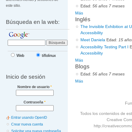
Edad:
56 años 7 meses
este sitio.
Más
Inglés
Búsqueda en la web:
The Invisible Exhibition at
Accessibility
Meet Daniela
Edad:
15 año
Accessibility Testing Part I
Accessibility
Web
tiflolinux
Más
Blogs
Edad:
56 años 7 meses
Inicio de sesión
Más
Nombre de usuario
*
Contraseña
*
Fun
Todos los contenidos de est
Entrar usando OpenID
Creative Com
Crear nueva cuenta
http://creativecommo
Solicitar una nueva contraseña